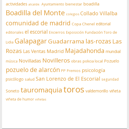
actividades
boadilla
bienestar
Ayuntamiento
alcalde.
Boadilla del Monte
Collado Villalba
colegios
comunidad de madrid
editorial
Copa Chenel
el escorial
editoriales
Encierros
Exposición
Fundación Toro de
Galapagar
las-rozas
Guadarrama
Las
Lidia
Rozas
Majadahonda
Madrid
Las Ventas
mundial
Novilleros
Novilladas
Pozuelo
obras
policia local
música
pozuelo de alarcón
psicología
PP
Premios
San Lorenzo de El Escorial
psicólogo
salud
seguridad
toros
tauromaquia
Soneto
valdemorillo
viñeta
viñeta de humor
viñetas