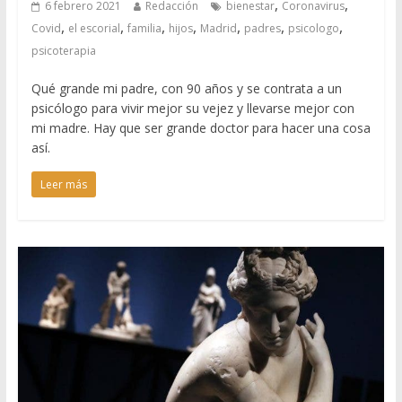
,
,
6 febrero 2021
Redacción
bienestar
Coronavirus
,
,
,
,
,
,
,
Covid
el escorial
familia
hijos
Madrid
padres
psicologo
psicoterapia
Qué grande mi padre, con 90 años y se contrata a un
psicólogo para vivir mejor su vejez y llevarse mejor con
mi madre. Hay que ser grande doctor para hacer una cosa
así.
Leer más