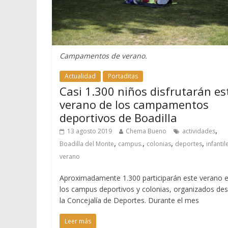
Campamentos de verano.
Actualidad
Portaditas
Casi 1.300 niños disfrutarán es
verano de los campamentos
deportivos de Boadilla
,
13 agosto 2019
Chema Bueno
actividades
,
,
,
,
Boadilla del Monte
campus.
colonias
deportes
infantil
verano
Aproximadamente 1.300 participarán este verano 
los campus deportivos y colonias, organizados de
la Concejalía de Deportes. Durante el mes
Leer más