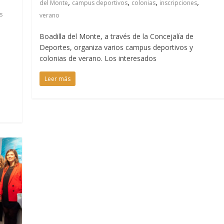
,
,
,
,
del Monte
campus deportivos
colonias
inscripciones
s
verano
,
Boadilla del Monte, a través de la Concejalía de
Deportes, organiza varios campus deportivos y
colonias de verano. Los interesados
Leer más