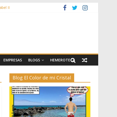
bel II
bujos durante las fiestas patronales
y artes escénicas
EMPRESAS
BLOGS
HEMEROTECA
Blog El Color de mi Cristal