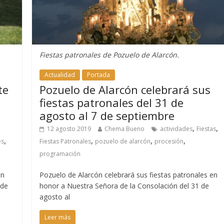
Fiestas patronales de Pozuelo de Alarcón.
Actualidad
Portada
te
Pozuelo de Alarcón celebrará sus
fiestas patronales del 31 de
agosto al 7 de septiembre
,
,
12 agosto 2019
Chema Bueno
actividades
Fiestas
,
,
,
,
es
Fiestas Patronales
pozuelo de alarcón
procesión
programación
en
Pozuelo de Alarcón celebrará sus fiestas patronales en
sde
honor a Nuestra Señora de la Consolación del 31 de
agosto al
Leer más