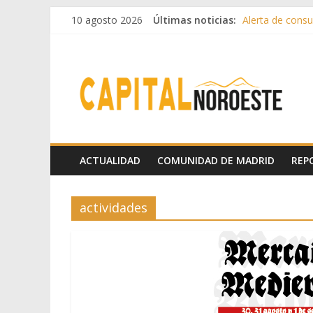
10 agosto 2026
Últimas noticias:
Alerta de consum
Francisco Garcin
Hey Kid e Inazio
El Festival Esce
Boadilla destin
ACTUALIDAD
COMUNIDAD DE MADRID
REP
actividades