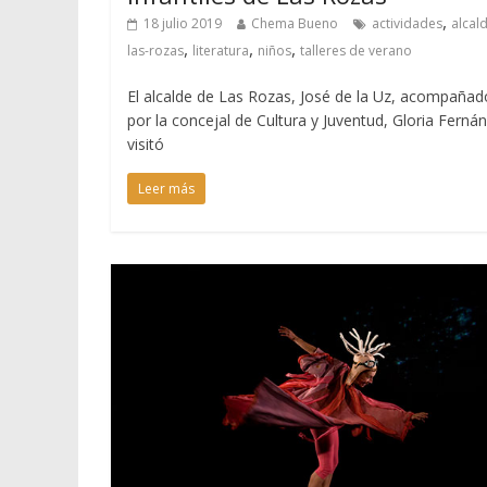
,
18 julio 2019
Chema Bueno
actividades
alcald
,
,
,
las-rozas
literatura
niños
talleres de verano
El alcalde de Las Rozas, José de la Uz, acompañad
por la concejal de Cultura y Juventud, Gloria Ferná
visitó
Leer más