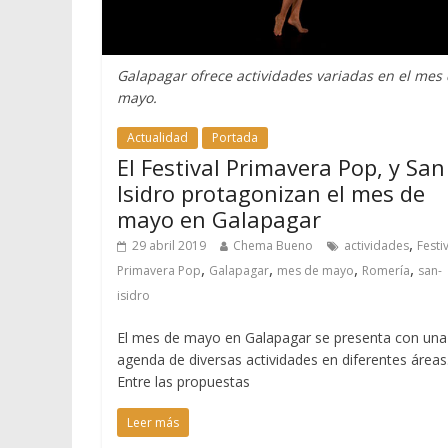
Galapagar ofrece actividades variadas en el mes
mayo.
Actualidad
Portada
El Festival Primavera Pop, y San
Isidro protagonizan el mes de
mayo en Galapagar
,
29 abril 2019
Chema Bueno
actividades
Festi
,
,
,
,
Primavera Pop
Galapagar
mes de mayo
Romería
san-
isidro
El mes de mayo en Galapagar se presenta con una
agenda de diversas actividades en diferentes áreas
Entre las propuestas
Leer más