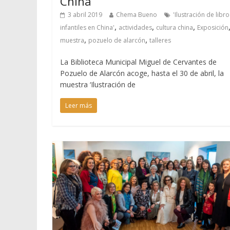
China’
3 abril 2019
Chema Bueno
'Ilustración de libro
,
,
,
infantiles en China'
actividades
cultura china
Exposición
,
,
muestra
pozuelo de alarcón
talleres
La Biblioteca Municipal Miguel de Cervantes de
Pozuelo de Alarcón acoge, hasta el 30 de abril, la
muestra ‘Ilustración de
Leer más