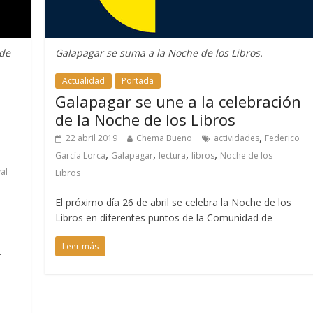
 de
Galapagar se suma a la Noche de los Libros.
Actualidad
Portada
Galapagar se une a la celebración
de la Noche de los Libros
,
22 abril 2019
Chema Bueno
actividades
Federico
,
,
,
,
García Lorca
Galapagar
lectura
libros
Noche de los
val
Libros
El próximo día 26 de abril se celebra la Noche de los
Libros en diferentes puntos de la Comunidad de
Leer más
.