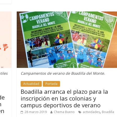
tiles
Campamentos de verano de Boadilla del Monte.
Actualidad
Portada
Boadilla arranca el plazo para la
de
inscripción en las colonias y
n
campus deportivos de verano
en
,
28 marzo 2019
Chema Bueno
actividades
Boadilla