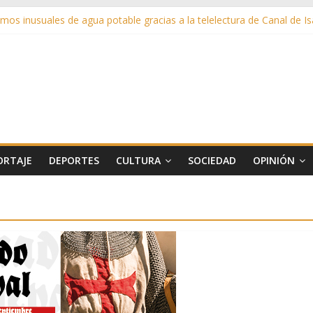
os inusuales de agua potable gracias a la telelectura de Canal de Isa
uño rescata la historia taurina de Casavieja con una exposición de di
 en ‘La Gran Noche del Indie’ de las fiestas patronales de Pozuelo
nas de Verano llega al ecuador de su VII edición con conciertos, cine 
ó más de 11 millones de euros a ayudas y beneficios fiscales en 2025
ORTAJE
DEPORTES
CULTURA
SOCIEDAD
OPINIÓN