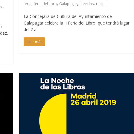
,
,
,
,
feria
feria del libro
Galapagar
librerías
recital
,
e.
La Concejalía de Cultura del Ayuntamiento de
Galapagar celebra la II Feria del Libro, que tendrá lugar
o
del 7 al
ndez,
Leer más