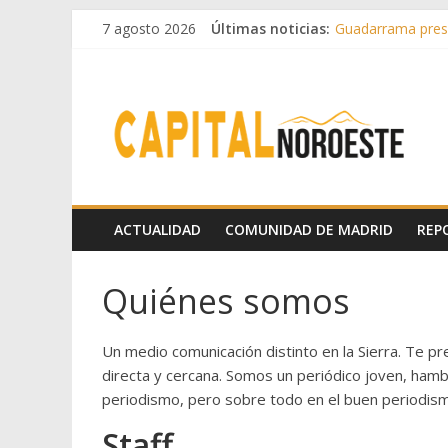
7 agosto 2026
Últimas noticias:
Guadarrama prese
Hey Kid e Inazio 
El Festival Escen
Boadilla destinó 
Alerta de consumo
ACTUALIDAD
COMUNIDAD DE MADRID
REP
Quiénes somos
Un medio comunicación distinto en la Sierra. Te p
directa y cercana. Somos un periódico joven, hambr
periodismo, pero sobre todo en el buen periodi
Staff