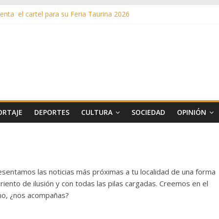
nta el cartel para su Feria Taurina 2026
en ‘La Gran Noche del Indie’ de las fiestas patronales de Pozuelo
as de Verano llega al ecuador de su VII edición con conciertos, cine y 
más de 11 millones de euros a ayudas y beneficios fiscales en 2025
s inusuales de agua potable gracias a la telelectura de Canal de Isab
ORTAJE
DEPORTES
CULTURA
SOCIEDAD
OPINIÓN
resentamos las noticias más próximas a tu localidad de una forma
iento de ilusión y con todas las pilas cargadas. Creemos en el
smo, ¿nos acompañas?