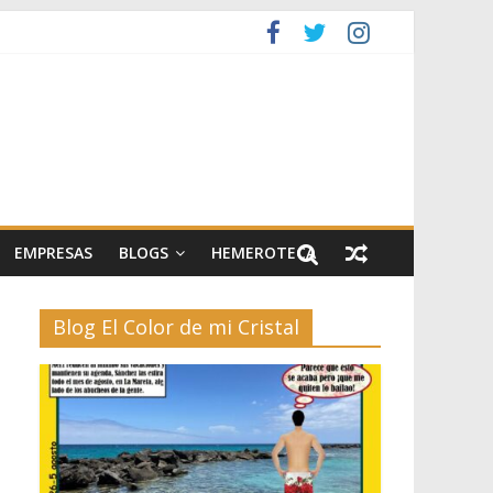
artes escénicas
el II
EMPRESAS
BLOGS
HEMEROTECA
Blog El Color de mi Cristal