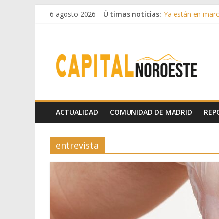
6 agosto 2026
Últimas noticias:
Ya están en march
Cerca de 33.000 a
La Comunidad de M
Boadilla reforzó
Guadarrama abre
ACTUALIDAD
COMUNIDAD DE MADRID
REP
entrevista