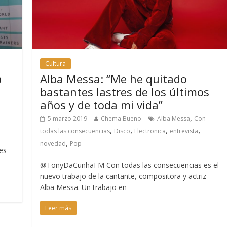
Cultura
a
Alba Messa: “Me he quitado
bastantes lastres de los últimos
años y de toda mi vida”
,
5 marzo 2019
Chema Bueno
Alba Messa
Con
,
,
,
,
todas las consecuencias
Disco
Electronica
entrevista
,
novedad
Pop
es
@TonyDaCunhaFM Con todas las consecuencias es el
nuevo trabajo de la cantante, compositora y actriz
Alba Messa. Un trabajo en
Leer más