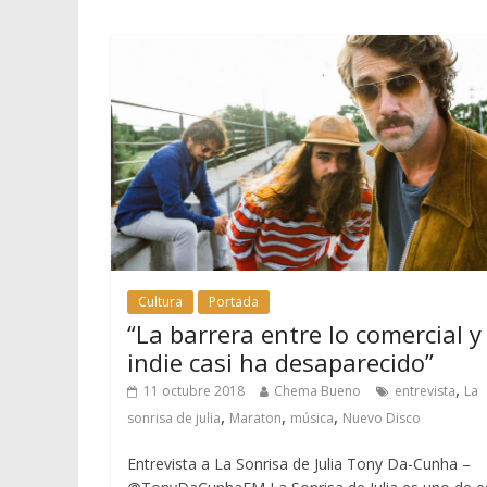
Cultura
Portada
“La barrera entre lo comercial y 
indie casi ha desaparecido”
,
11 octubre 2018
Chema Bueno
entrevista
La
,
,
,
sonrisa de julia
Maraton
música
Nuevo Disco
Entrevista a La Sonrisa de Julia Tony Da-Cunha –