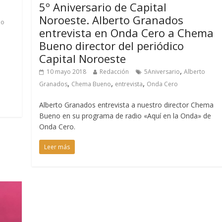
5º Aniversario de Capital
Noroeste. Alberto Granados
lo
entrevista en Onda Cero a Chema
Bueno director del periódico
Capital Noroeste
,
10 mayo 2018
Redacción
5Aniversario
Alberto
,
,
,
Granados
Chema Bueno
entrevista
Onda Cero
Alberto Granados entrevista a nuestro director Chema
Bueno en su programa de radio «Aquí en la Onda» de
Onda Cero.
Leer más