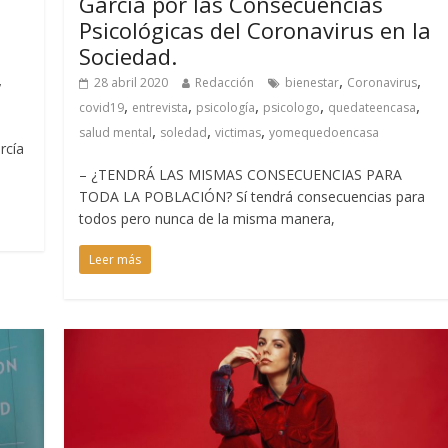
García por las Consecuencias
Psicológicas del Coronavirus en la
Sociedad.
,
,
,
28 abril 2020
Redacción
bienestar
Coronavirus
,
,
,
,
,
covid19
entrevista
psicología
psicologo
quedateencasa
,
,
,
salud mental
soledad
victimas
yomequedoencasa
rcía
– ¿TENDRÁ LAS MISMAS CONSECUENCIAS PARA
TODA LA POBLACIÓN? Sí tendrá consecuencias para
todos pero nunca de la misma manera,
Leer más