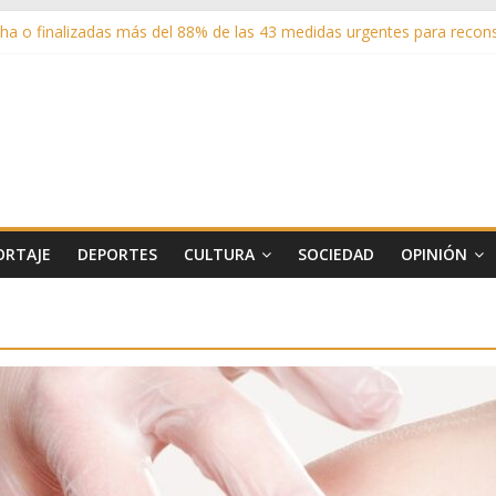
a o finalizadas más del 88% de las 43 medidas urgentes para reconst
sistentes en los espectáculos de la programación cultural de Las Ro
adrid entrega cerca de medio millón de kilos de forraje a las ganade
 sus zonas verdes en 2025 con 1360 nuevos árboles, más de 6700 arbu
 matricula 2026-2027 del Aula de Humanidades
ORTAJE
DEPORTES
CULTURA
SOCIEDAD
OPINIÓN