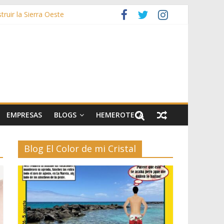
ruir la Sierra Oeste
zas
rías afectadas por los incendios de la Sierra Oeste
stos y 42.000 flores
EMPRESAS
BLOGS
HEMEROTECA
Blog El Color de mi Cristal