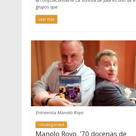
@TonyDaCunhaFM La Sonrisa de Julia es uno de e
grupos que
Leer más
Entrevista Manolo Royo
Uncategorized
Manolo Royo, ’70 docenas de