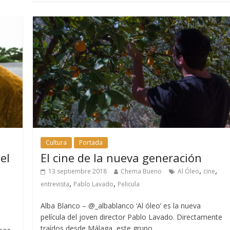
Cultura
Portada
el
El cine de la nueva generación
,
,
13 septiembre 2018
Chema Bueno
Al Óleo
cine
,
,
entrevista
Pablo Lavado
Pelicula
Alba Blanco – @_albablanco ‘Al óleo’ es la nueva
película del joven director Pablo Lavado. Directamente
traídos desde Málaga, este grupo