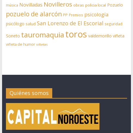
Novilleros
Novilladas
Pozuelo
obras
policia local
música
pozuelo de alarcón
psicología
PP
Premios
San Lorenzo de El Escorial
psicólogo
salud
seguridad
toros
tauromaquia
Soneto
valdemorillo
viñeta
viñeta de humor
viñetas
Quiénes somos