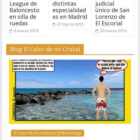
League de
distintas
judicial
Baloncesto
especialidad
único de San
en silla de
es en Madrid
Lorenzo de
ruedas
El Escorial
27 marzo 2015
8 marzo 2019
20 marzo 2019
Blog El Color de mi Cristal
El color de mi cristal por JJ Montuenga