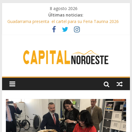
8 agosto 2026
Últimas noticias:
Guadarrama presenta el cartel para su Feria Taurina 2026
Hey Kid e Inazio en ‘La Gran Noche del Indie’ de las fiestas
patronales de Pozuelo
El Festival Escenas de Verano llega al ecuador de su VII
edición con conciertos, cine y artes escénicas
Boadilla destinó más de 11 millones de euros a ayudas y
beneficios fiscales en 2025
Alerta de consumos inusuales de agua potable gracias a la
telelectura de Canal de Isabel II