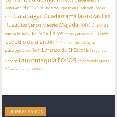
editorial
Copa Chenel
el escorial
editoriales
Encierros
Exposición
Fundación Toro de
Galapagar
las-rozas
Guadarrama
Las
Lidia
Rozas
Majadahonda
Madrid
Las Ventas
mundial
Novilleros
Novilladas
Pozuelo
obras
policia local
música
pozuelo de alarcón
psicología
PP
Premios
San Lorenzo de El Escorial
psicólogo
salud
seguridad
toros
tauromaquia
Soneto
valdemorillo
viñeta
viñeta de humor
viñetas
Quiénes somos