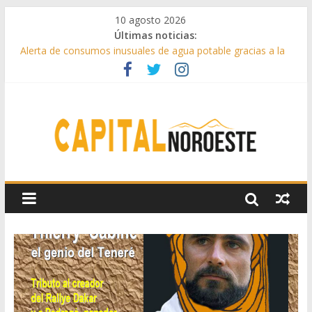
10 agosto 2026
Últimas noticias:
Alerta de consumos inusuales de agua potable gracias a la
telelectura de Canal de Isabel II
Francisco Garcinuño rescata la historia taurina de Casavieja
con una exposición de dibujos durante las fiestas patronales
Hey Kid e Inazio en ‘La Gran Noche del Indie’ de las fiestas
patronales de Pozuelo
El Festival Escenas de Verano llega al ecuador de su VII
edición con conciertos, cine y artes escénicas
Boadilla destinó más de 11 millones de euros a ayudas y
beneficios fiscales en 2025