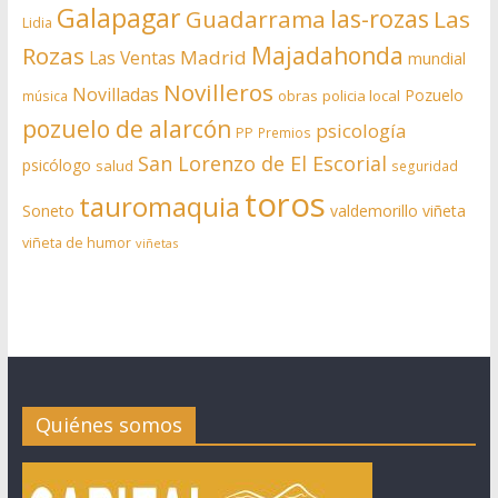
Galapagar
las-rozas
Guadarrama
Las
Lidia
Rozas
Majadahonda
Madrid
Las Ventas
mundial
Novilleros
Novilladas
Pozuelo
obras
policia local
música
pozuelo de alarcón
psicología
PP
Premios
San Lorenzo de El Escorial
psicólogo
salud
seguridad
toros
tauromaquia
Soneto
valdemorillo
viñeta
viñeta de humor
viñetas
Quiénes somos