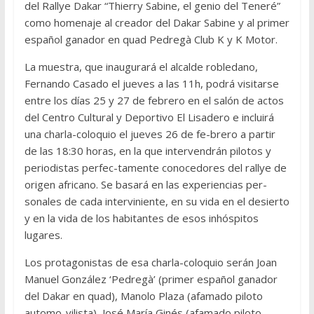
del Rallye Dakar “Thierry Sabine, el genio del Teneré”
como homenaje al creador del Dakar Sabine y al primer
español ganador en quad Pedregà Club K y K Motor.
La muestra, que inaugurará el alcalde robledano,
Fernando Casado el jueves a las 11h, podrá visitarse
entre los días 25 y 27 de febrero en el salón de actos
del Centro Cultural y Deportivo El Lisadero e incluirá
una charla-coloquio el jueves 26 de fe-brero a partir
de las 18:30 horas, en la que intervendrán pilotos y
periodistas perfec-tamente conocedores del rallye de
origen africano. Se basará en las experiencias per-
sonales de cada interviniente, en su vida en el desierto
y en la vida de los habitantes de esos inhóspitos
lugares.
Los protagonistas de esa charla-coloquio serán Joan
Manuel González ‘Pedregà’ (primer español ganador
del Dakar en quad), Manolo Plaza (afamado piloto
automo-vilista), José María Ginés (afamado piloto