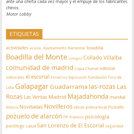
ante una oferta cada vez mayor y el empuje de los fabricantes
chinos.
Motor Lobby
ETIQUETAS
actividades
boadilla
bienestar
Ayuntamiento
alcalde.
Boadilla del Monte
Collado Villalba
colegios
comunidad de madrid
editorial
Copa Chenel
el escorial
editoriales
Encierros
Exposición
Fundación Toro de
Galapagar
las-rozas
Guadarrama
Las
Lidia
Rozas
Majadahonda
Madrid
Las Ventas
mundial
Novilleros
Novilladas
Pozuelo
obras
policia local
música
pozuelo de alarcón
psicología
PP
Premios
San Lorenzo de El Escorial
psicólogo
salud
seguridad