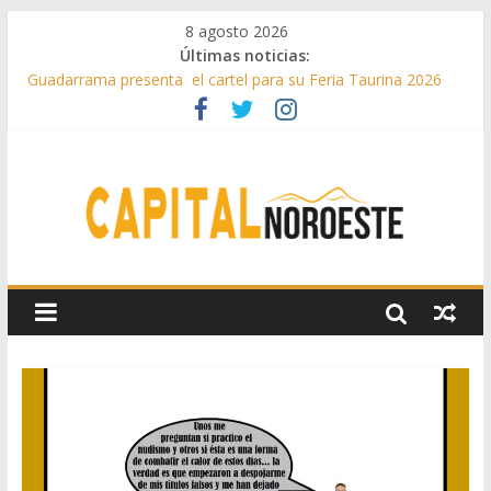
8 agosto 2026
Últimas noticias:
Guadarrama presenta el cartel para su Feria Taurina 2026
Hey Kid e Inazio en ‘La Gran Noche del Indie’ de las fiestas
patronales de Pozuelo
El Festival Escenas de Verano llega al ecuador de su VII
edición con conciertos, cine y artes escénicas
Boadilla destinó más de 11 millones de euros a ayudas y
beneficios fiscales en 2025
Alerta de consumos inusuales de agua potable gracias a la
telelectura de Canal de Isabel II