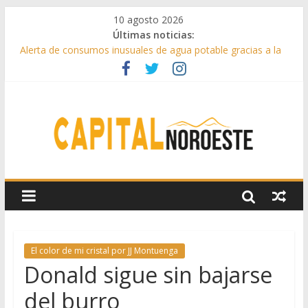
10 agosto 2026
Últimas noticias:
Alerta de consumos inusuales de agua potable gracias a la
telelectura de Canal de Isabel II
Francisco Garcinuño rescata la historia taurina de Casavieja
con una exposición de dibujos durante las fiestas patronales
Hey Kid e Inazio en ‘La Gran Noche del Indie’ de las fiestas
patronales de Pozuelo
El Festival Escenas de Verano llega al ecuador de su VII
edición con conciertos, cine y artes escénicas
Boadilla destinó más de 11 millones de euros a ayudas y
beneficios fiscales en 2025
El color de mi cristal por JJ Montuenga
Donald sigue sin bajarse
del burro