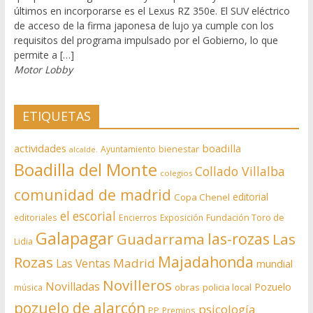
últimos en incorporarse es el Lexus RZ 350e. El SUV eléctrico
de acceso de la firma japonesa de lujo ya cumple con los
requisitos del programa impulsado por el Gobierno, lo que
permite a […]
Motor Lobby
ETIQUETAS
actividades
boadilla
bienestar
Ayuntamiento
alcalde.
Boadilla del Monte
Collado Villalba
colegios
comunidad de madrid
editorial
Copa Chenel
el escorial
editoriales
Encierros
Exposición
Fundación Toro de
Galapagar
las-rozas
Guadarrama
Las
Lidia
Rozas
Majadahonda
Madrid
Las Ventas
mundial
Novilleros
Novilladas
Pozuelo
obras
policia local
música
pozuelo de alarcón
psicología
PP
Premios