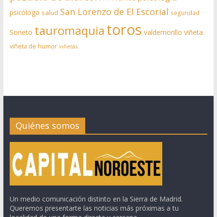
San Lorenzo de El Escorial
psicólogo
salud
seguridad
toros
tauromaquia
Soneto
valdemorillo
viñeta
viñeta de humor
viñetas
Quiénes somos
Un medio comunicación distinto en la Sierra de Madrid.
Queremos presentarte las noticias más próximas a tu