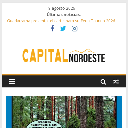
9 agosto 2026
Últimas noticias:
Guadarrama presenta el cartel para su Feria Taurina 2026
Hey Kid e Inazio en ‘La Gran Noche del Indie’ de las fiestas
patronales de Pozuelo
El Festival Escenas de Verano llega al ecuador de su VII
edición con conciertos, cine y artes escénicas
Boadilla destinó más de 11 millones de euros a ayudas y
beneficios fiscales en 2025
Alerta de consumos inusuales de agua potable gracias a la
telelectura de Canal de Isabel II