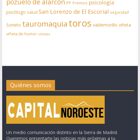
pozuelo de alarcón
psicología
PP
Premios
San Lorenzo de El Escorial
psicólogo
salud
seguridad
toros
tauromaquia
Soneto
valdemorillo
viñeta
viñeta de humor
viñetas
Quiénes somos
Un medio comunicación distinto en la Sierra de Madrid.
Queremos presentarte las noticias más próximas a tu