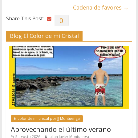
Cadena de favores
→
Share This Post:
0
Blog El Color de mi Cristal
El color de mi cristal por JJ Montuenga
Aprovechando el último verano
5 agosto 2026
Julian Javier Montuenga