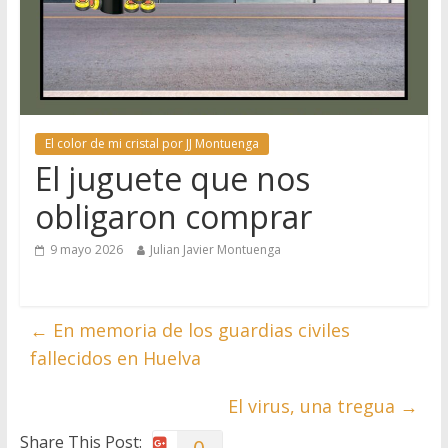
El color de mi cristal por JJ Montuenga
El juguete que nos
obligaron comprar
9 mayo 2026
Julian Javier Montuenga
←
En memoria de los guardias civiles
fallecidos en Huelva
El virus, una tregua
→
Share This Post: