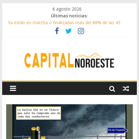
6 agosto 2026
Últimas noticias:
Ya están en marcha o finalizadas más del 88% de las 43
medidas urgentes para reconstruir la Sierra Oeste
Cerca de 33.000 asistentes en los espectáculos de la
programación cultural de Las Rozas
La Comunidad de Madrid entrega cerca de medio millón de
kilos de forraje a las ganaderías afectadas por los incendios
de la Sierra Oeste
Boadilla reforzó sus zonas verdes en 2025 con 1360 nuevos
árboles, más de 6700 arbustos y 42.000 flores
Guadarrama abre matricula 2026-2027 del Aula de
Humanidades