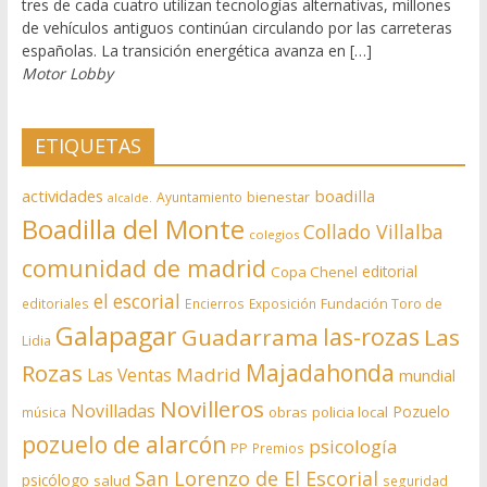
tres de cada cuatro utilizan tecnologías alternativas, millones
de vehículos antiguos continúan circulando por las carreteras
españolas. La transición energética avanza en […]
Motor Lobby
ETIQUETAS
actividades
boadilla
bienestar
Ayuntamiento
alcalde.
Boadilla del Monte
Collado Villalba
colegios
comunidad de madrid
editorial
Copa Chenel
el escorial
editoriales
Encierros
Exposición
Fundación Toro de
Galapagar
las-rozas
Guadarrama
Las
Lidia
Rozas
Majadahonda
Madrid
Las Ventas
mundial
Novilleros
Novilladas
Pozuelo
obras
policia local
música
pozuelo de alarcón
psicología
PP
Premios
San Lorenzo de El Escorial
psicólogo
salud
seguridad