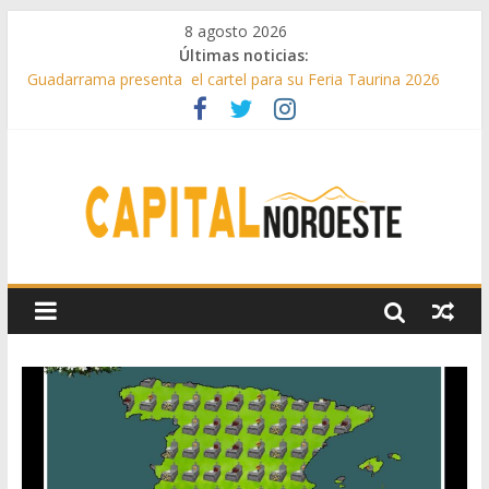
8 agosto 2026
Últimas noticias:
Guadarrama presenta el cartel para su Feria Taurina 2026
Hey Kid e Inazio en ‘La Gran Noche del Indie’ de las fiestas
patronales de Pozuelo
El Festival Escenas de Verano llega al ecuador de su VII
edición con conciertos, cine y artes escénicas
Boadilla destinó más de 11 millones de euros a ayudas y
beneficios fiscales en 2025
Alerta de consumos inusuales de agua potable gracias a la
telelectura de Canal de Isabel II