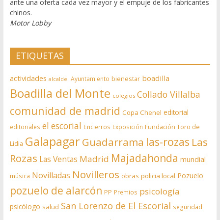
ante una oferta cada vez mayor y el empuje de los fabricantes
chinos.
Motor Lobby
ETIQUETAS
actividades
boadilla
bienestar
Ayuntamiento
alcalde.
Boadilla del Monte
Collado Villalba
colegios
comunidad de madrid
editorial
Copa Chenel
el escorial
editoriales
Encierros
Exposición
Fundación Toro de
Galapagar
las-rozas
Guadarrama
Las
Lidia
Rozas
Majadahonda
Madrid
Las Ventas
mundial
Novilleros
Novilladas
Pozuelo
obras
policia local
música
pozuelo de alarcón
psicología
PP
Premios
San Lorenzo de El Escorial
psicólogo
salud
seguridad