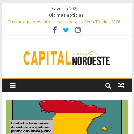
9 agosto 2026
Últimas noticias:
Guadarrama presenta el cartel para su Feria Taurina 2026
Hey Kid e Inazio en ‘La Gran Noche del Indie’ de las fiestas
patronales de Pozuelo
El Festival Escenas de Verano llega al ecuador de su VII
edición con conciertos, cine y artes escénicas
Boadilla destinó más de 11 millones de euros a ayudas y
beneficios fiscales en 2025
Alerta de consumos inusuales de agua potable gracias a la
telelectura de Canal de Isabel II