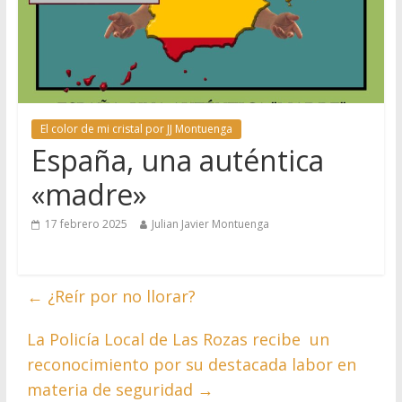
El color de mi cristal por JJ Montuenga
España, una auténtica
«madre»
17 febrero 2025
Julian Javier Montuenga
←
¿Reír por no llorar?
La Policía Local de Las Rozas recibe un
reconocimiento por su destacada labor en
materia de seguridad
→