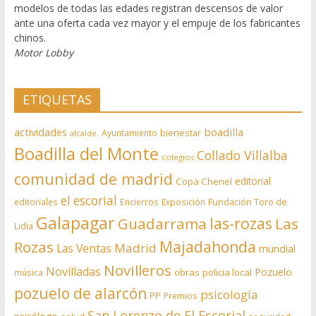
modelos de todas las edades registran descensos de valor
ante una oferta cada vez mayor y el empuje de los fabricantes
chinos.
Motor Lobby
ETIQUETAS
actividades
boadilla
bienestar
Ayuntamiento
alcalde.
Boadilla del Monte
Collado Villalba
colegios
comunidad de madrid
editorial
Copa Chenel
el escorial
editoriales
Encierros
Exposición
Fundación Toro de
Galapagar
las-rozas
Guadarrama
Las
Lidia
Rozas
Majadahonda
Madrid
Las Ventas
mundial
Novilleros
Novilladas
Pozuelo
obras
policia local
música
pozuelo de alarcón
psicología
PP
Premios
San Lorenzo de El Escorial