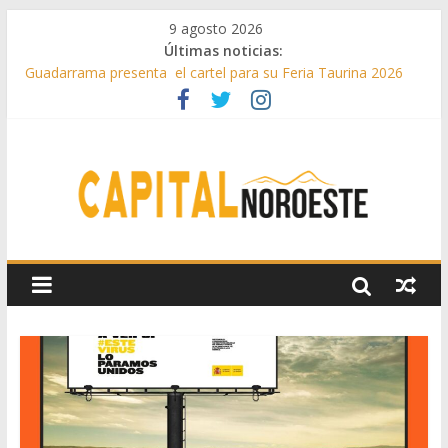
9 agosto 2026
Últimas noticias:
Guadarrama presenta el cartel para su Feria Taurina 2026
Hey Kid e Inazio en ‘La Gran Noche del Indie’ de las fiestas
patronales de Pozuelo
El Festival Escenas de Verano llega al ecuador de su VII
edición con conciertos, cine y artes escénicas
Boadilla destinó más de 11 millones de euros a ayudas y
beneficios fiscales en 2025
Alerta de consumos inusuales de agua potable gracias a la
telelectura de Canal de Isabel II