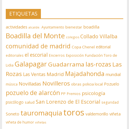
ETIQUETAS
actividades
boadilla
bienestar
Ayuntamiento
alcalde.
Boadilla del Monte
Collado Villalba
colegios
comunidad de madrid
editorial
Copa Chenel
el escorial
editoriales
Encierros
Exposición
Fundación Toro de
Galapagar
las-rozas
Guadarrama
Las
Lidia
Rozas
Majadahonda
Madrid
Las Ventas
mundial
Novilleros
Novilladas
Pozuelo
obras
policia local
música
pozuelo de alarcón
psicología
PP
Premios
San Lorenzo de El Escorial
psicólogo
salud
seguridad
toros
tauromaquia
Soneto
valdemorillo
viñeta
viñeta de humor
viñetas