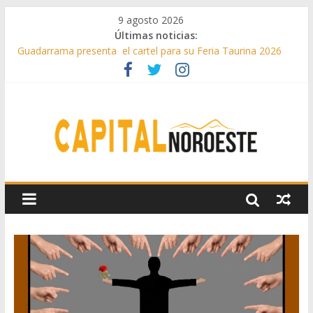
9 agosto 2026
Últimas noticias:
Guadarrama presenta el cartel para su Feria Taurina 2026
Hey Kid e Inazio en ‘La Gran Noche del Indie’ de las fiestas
patronales de Pozuelo
El Festival Escenas de Verano llega al ecuador de su VII
edición con conciertos, cine y artes escénicas
Boadilla destinó más de 11 millones de euros a ayudas y
beneficios fiscales en 2025
Alerta de consumos inusuales de agua potable gracias a la
telelectura de Canal de Isabel II