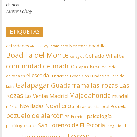
chinos.
Motor Lobby
ETIQUETAS
actividades
boadilla
bienestar
Ayuntamiento
alcalde.
Boadilla del Monte
Collado Villalba
colegios
comunidad de madrid
editorial
Copa Chenel
el escorial
editoriales
Encierros
Exposición
Fundación Toro de
Galapagar
las-rozas
Guadarrama
Las
Lidia
Rozas
Majadahonda
Madrid
Las Ventas
mundial
Novilleros
Novilladas
Pozuelo
obras
policia local
música
pozuelo de alarcón
psicología
PP
Premios
San Lorenzo de El Escorial
psicólogo
salud
seguridad
toros
tauromaquia