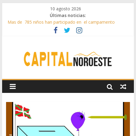
10 agosto 2026
Últimas noticias:
Mas de 785 niños han participado en el campamento
artístico en el centro cultural La Pocilla en Galapagar
Boadilla sumó más de 145.000 visitas en El Palacio del
Infante D. Luis en 2025
Díaz Ayuso anuncia nuevas medidas de apoyo a los
agricultores y ganaderos afectados por el incendio
Guadarrama presenta su Feria taurina de San Miguel y San
Francisco 2026
Majadahonda busca nuevas voces para sus coros infantil y
juvenil y la Coral Polifónica “Enrique Granados”