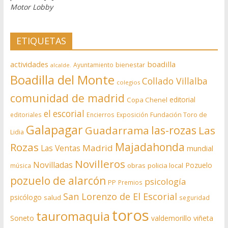
Motor Lobby
ETIQUETAS
actividades
boadilla
bienestar
Ayuntamiento
alcalde.
Boadilla del Monte
Collado Villalba
colegios
comunidad de madrid
editorial
Copa Chenel
el escorial
editoriales
Encierros
Exposición
Fundación Toro de
Galapagar
las-rozas
Guadarrama
Las
Lidia
Rozas
Majadahonda
Madrid
Las Ventas
mundial
Novilleros
Novilladas
Pozuelo
obras
policia local
música
pozuelo de alarcón
psicología
PP
Premios
San Lorenzo de El Escorial
psicólogo
salud
seguridad
toros
tauromaquia
Soneto
valdemorillo
viñeta