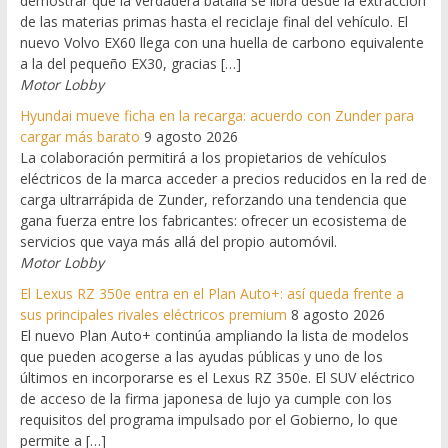
demostrar que la verdadera batalla se libra desde la extracción
de las materias primas hasta el reciclaje final del vehículo. El
nuevo Volvo EX60 llega con una huella de carbono equivalente
a la del pequeño EX30, gracias […]
Motor Lobby
Hyundai mueve ficha en la recarga: acuerdo con Zunder para
cargar más barato
9 agosto 2026
La colaboración permitirá a los propietarios de vehículos
eléctricos de la marca acceder a precios reducidos en la red de
carga ultrarrápida de Zunder, reforzando una tendencia que
gana fuerza entre los fabricantes: ofrecer un ecosistema de
servicios que vaya más allá del propio automóvil.
Motor Lobby
El Lexus RZ 350e entra en el Plan Auto+: así queda frente a
sus principales rivales eléctricos premium
8 agosto 2026
El nuevo Plan Auto+ continúa ampliando la lista de modelos
que pueden acogerse a las ayudas públicas y uno de los
últimos en incorporarse es el Lexus RZ 350e. El SUV eléctrico
de acceso de la firma japonesa de lujo ya cumple con los
requisitos del programa impulsado por el Gobierno, lo que
permite a […]