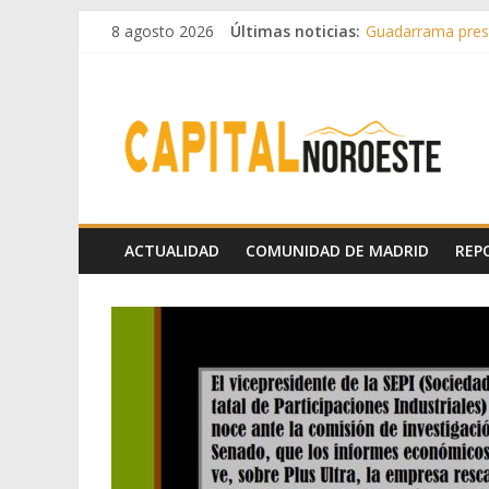
8 agosto 2026
Últimas noticias:
Guadarrama prese
Hey Kid e Inazio 
El Festival Escen
Boadilla destinó 
Alerta de consumo
ACTUALIDAD
COMUNIDAD DE MADRID
REP