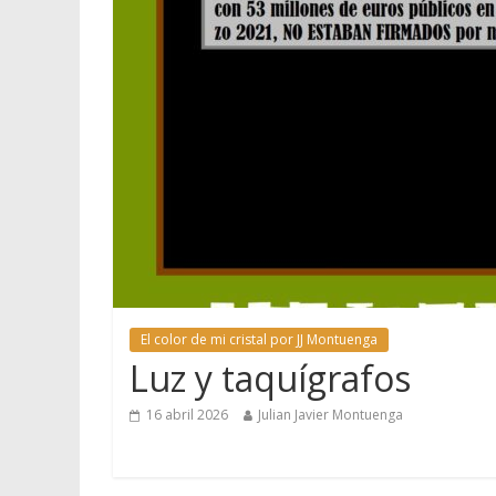
El color de mi cristal por JJ Montuenga
Luz y taquígrafos
16 abril 2026
Julian Javier Montuenga