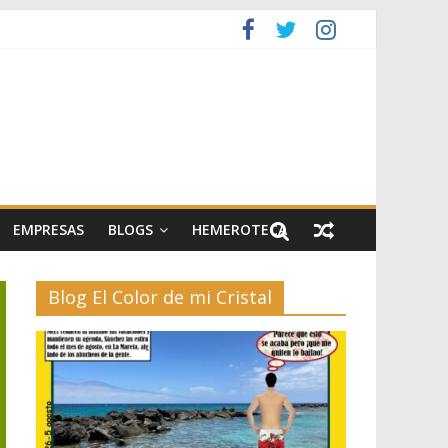
artes escénicas
el II
EMPRESAS
BLOGS
HEMEROTECA
Blog El Color de mi Cristal