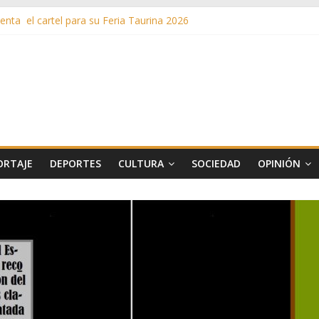
nta el cartel para su Feria Taurina 2026
en ‘La Gran Noche del Indie’ de las fiestas patronales de Pozuelo
as de Verano llega al ecuador de su VII edición con conciertos, cine y 
más de 11 millones de euros a ayudas y beneficios fiscales en 2025
s inusuales de agua potable gracias a la telelectura de Canal de Isab
ORTAJE
DEPORTES
CULTURA
SOCIEDAD
OPINIÓN