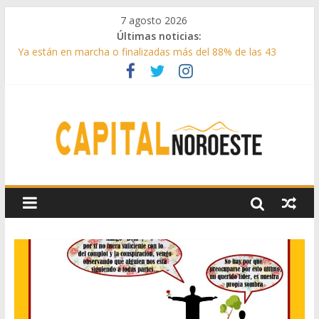
7 agosto 2026
Últimas noticias:
Ya están en marcha o finalizadas más del 88% de las 43
medidas urgentes para reconstruir la Sierra Oeste
Cerca de 33.000 asistentes en los espectáculos de la
programación cultural de Las Rozas
La Comunidad de Madrid entrega cerca de medio millón de
kilos de forraje a las ganaderías afectadas por los incendios
de la Sierra Oeste
Boadilla reforzó sus zonas verdes en 2025 con 1360 nuevos
árboles, más de 6700 arbustos y 42.000 flores
Guadarrama abre matricula 2026-2027 del Aula de
Humanidades