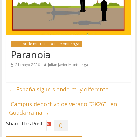
El color de mi cristal por JJ Montuenga
Paranoia
31 mayo 2026
Julian Javier Montuenga
←
España sigue siendo muy diferente
Campus deportivo de verano “GK26” en
Guadarrama
→
Share This Post:
0