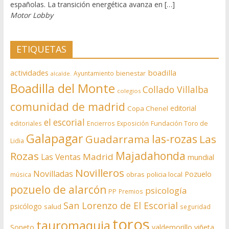
españolas. La transición energética avanza en […]
Motor Lobby
ETIQUETAS
actividades
boadilla
bienestar
Ayuntamiento
alcalde.
Boadilla del Monte
Collado Villalba
colegios
comunidad de madrid
editorial
Copa Chenel
el escorial
editoriales
Encierros
Exposición
Fundación Toro de
Galapagar
las-rozas
Guadarrama
Las
Lidia
Rozas
Majadahonda
Madrid
Las Ventas
mundial
Novilleros
Novilladas
Pozuelo
obras
policia local
música
pozuelo de alarcón
psicología
PP
Premios
San Lorenzo de El Escorial
psicólogo
salud
seguridad
toros
tauromaquia
Soneto
valdemorillo
viñeta