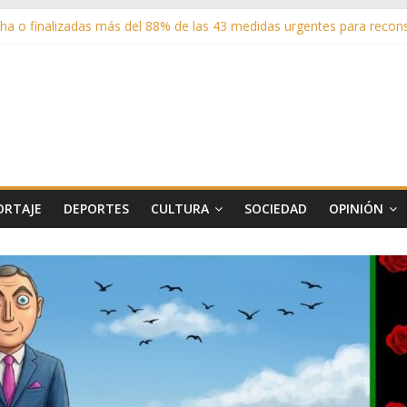
a o finalizadas más del 88% de las 43 medidas urgentes para reconst
sistentes en los espectáculos de la programación cultural de Las Ro
adrid entrega cerca de medio millón de kilos de forraje a las ganade
 sus zonas verdes en 2025 con 1360 nuevos árboles, más de 6700 arbu
 matricula 2026-2027 del Aula de Humanidades
ORTAJE
DEPORTES
CULTURA
SOCIEDAD
OPINIÓN