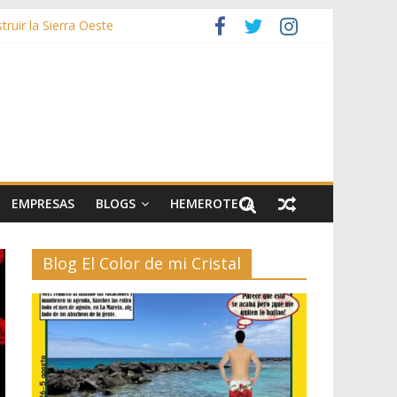
ruir la Sierra Oeste
zas
rías afectadas por los incendios de la Sierra Oeste
stos y 42.000 flores
EMPRESAS
BLOGS
HEMEROTECA
Blog El Color de mi Cristal