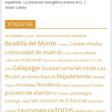
españolas. La transición energética avanza en […]
Motor Lobby
ETIQUETAS
actividades
boadilla
bienestar
Ayuntamiento
alcalde.
Boadilla del Monte
Collado Villalba
colegios
comunidad de madrid
editorial
Copa Chenel
el escorial
editoriales
Encierros
Exposición
Fundación Toro de
Galapagar
las-rozas
Guadarrama
Las
Lidia
Rozas
Majadahonda
Madrid
Las Ventas
mundial
Novilleros
Novilladas
Pozuelo
obras
policia local
música
pozuelo de alarcón
psicología
PP
Premios
San Lorenzo de El Escorial
psicólogo
salud
seguridad
toros
tauromaquia
Soneto
valdemorillo
viñeta