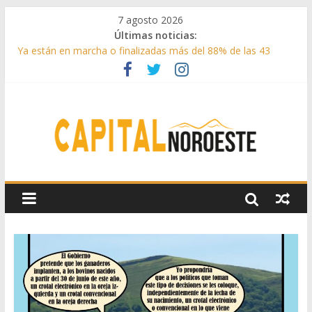
7 agosto 2026
Últimas noticias:
Ya están en marcha o finalizadas más del 88% de las 43
medidas urgentes para reconstruir la Sierra Oeste
Cerca de 33.000 asistentes en los espectáculos de la
programación cultural de Las Rozas
La Comunidad de Madrid entrega cerca de medio millón de
kilos de forraje a las ganaderías afectadas por los incendios
de la Sierra Oeste
Boadilla reforzó sus zonas verdes en 2025 con 1360 nuevos
árboles, más de 6700 arbustos y 42.000 flores
Guadarrama abre matricula 2026-2027 del Aula de
Humanidades