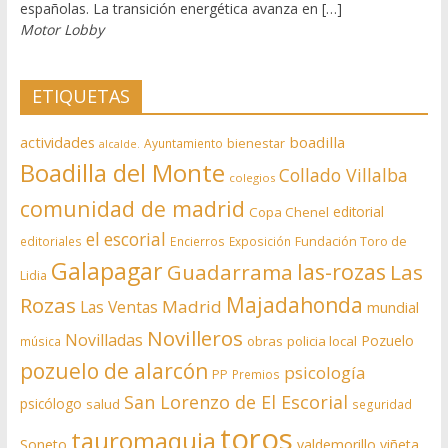
españolas. La transición energética avanza en […]
Motor Lobby
ETIQUETAS
actividades
boadilla
bienestar
Ayuntamiento
alcalde.
Boadilla del Monte
Collado Villalba
colegios
comunidad de madrid
editorial
Copa Chenel
el escorial
editoriales
Encierros
Exposición
Fundación Toro de
Galapagar
las-rozas
Guadarrama
Las
Lidia
Rozas
Majadahonda
Madrid
Las Ventas
mundial
Novilleros
Novilladas
Pozuelo
obras
policia local
música
pozuelo de alarcón
psicología
PP
Premios
San Lorenzo de El Escorial
psicólogo
salud
seguridad
toros
tauromaquia
Soneto
valdemorillo
viñeta