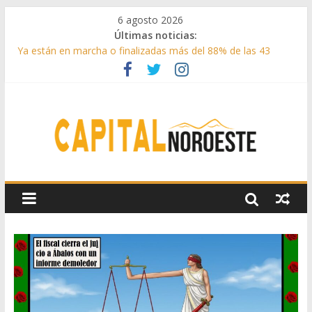
6 agosto 2026
Últimas noticias:
Ya están en marcha o finalizadas más del 88% de las 43
medidas urgentes para reconstruir la Sierra Oeste
Cerca de 33.000 asistentes en los espectáculos de la
programación cultural de Las Rozas
La Comunidad de Madrid entrega cerca de medio millón de
kilos de forraje a las ganaderías afectadas por los incendios
de la Sierra Oeste
Boadilla reforzó sus zonas verdes en 2025 con 1360 nuevos
árboles, más de 6700 arbustos y 42.000 flores
Guadarrama abre matricula 2026-2027 del Aula de
Humanidades