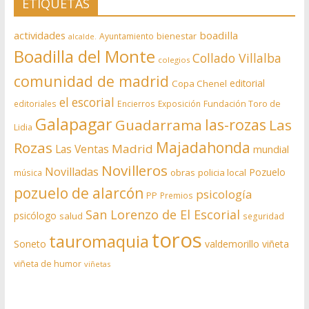
ETIQUETAS
actividades
boadilla
bienestar
Ayuntamiento
alcalde.
Boadilla del Monte
Collado Villalba
colegios
comunidad de madrid
editorial
Copa Chenel
el escorial
editoriales
Encierros
Exposición
Fundación Toro de
Galapagar
las-rozas
Guadarrama
Las
Lidia
Rozas
Majadahonda
Madrid
Las Ventas
mundial
Novilleros
Novilladas
Pozuelo
obras
policia local
música
pozuelo de alarcón
psicología
PP
Premios
San Lorenzo de El Escorial
psicólogo
salud
seguridad
toros
tauromaquia
Soneto
valdemorillo
viñeta
viñeta de humor
viñetas