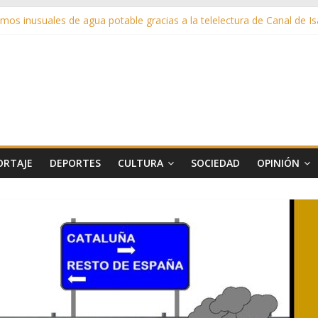
os inusuales de agua potable gracias a la telelectura de Canal de Isa
uño rescata la historia taurina de Casavieja con una exposición de di
 en ‘La Gran Noche del Indie’ de las fiestas patronales de Pozuelo
nas de Verano llega al ecuador de su VII edición con conciertos, cine 
ó más de 11 millones de euros a ayudas y beneficios fiscales en 2025
ORTAJE
DEPORTES
CULTURA
SOCIEDAD
OPINIÓN