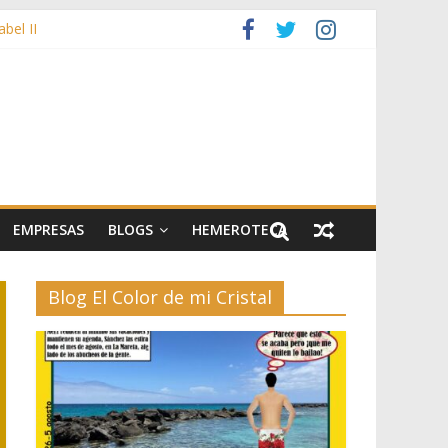
bel II
bujos durante las fiestas patronales
y artes escénicas
EMPRESAS
BLOGS
HEMEROTECA
Blog El Color de mi Cristal