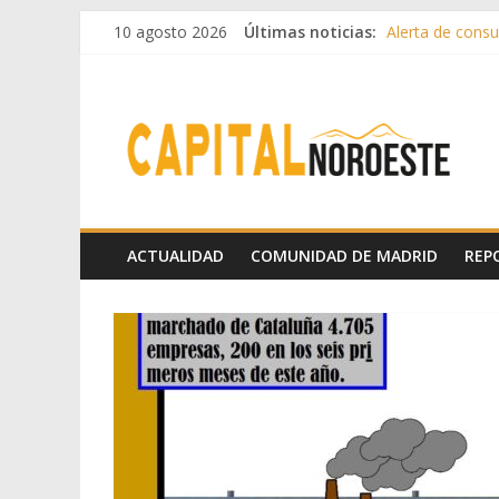
10 agosto 2026
Últimas noticias:
Alerta de consum
Francisco Garcin
Hey Kid e Inazio
El Festival Esce
Boadilla destin
ACTUALIDAD
COMUNIDAD DE MADRID
REP