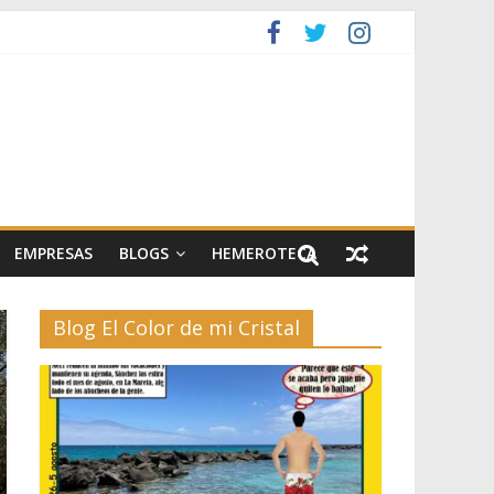
artes escénicas
el II
EMPRESAS
BLOGS
HEMEROTECA
Blog El Color de mi Cristal