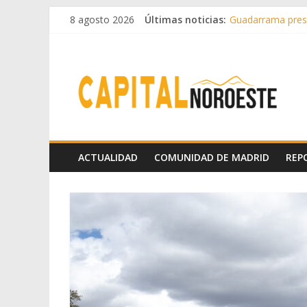
8 agosto 2026
Últimas noticias:
Guadarrama prese
Hey Kid e Inazio 
El Festival Escen
Boadilla destinó 
Alerta de consumo
ACTUALIDAD
COMUNIDAD DE MADRID
REP