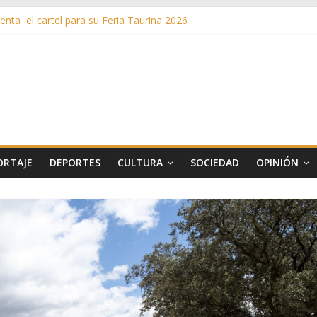
nta el cartel para su Feria Taurina 2026
en ‘La Gran Noche del Indie’ de las fiestas patronales de Pozuelo
as de Verano llega al ecuador de su VII edición con conciertos, cine y 
más de 11 millones de euros a ayudas y beneficios fiscales en 2025
s inusuales de agua potable gracias a la telelectura de Canal de Isab
ORTAJE
DEPORTES
CULTURA
SOCIEDAD
OPINIÓN