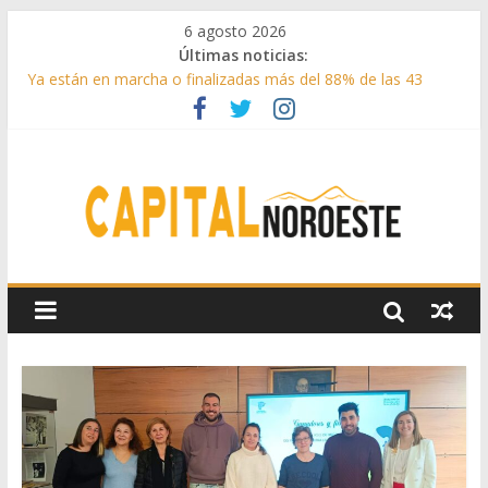
6 agosto 2026
Últimas noticias:
Ya están en marcha o finalizadas más del 88% de las 43
medidas urgentes para reconstruir la Sierra Oeste
Cerca de 33.000 asistentes en los espectáculos de la
programación cultural de Las Rozas
La Comunidad de Madrid entrega cerca de medio millón de
kilos de forraje a las ganaderías afectadas por los incendios
de la Sierra Oeste
Boadilla reforzó sus zonas verdes en 2025 con 1360 nuevos
árboles, más de 6700 arbustos y 42.000 flores
Guadarrama abre matricula 2026-2027 del Aula de
Humanidades