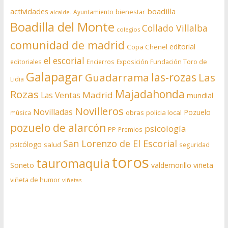
actividades
boadilla
bienestar
Ayuntamiento
alcalde.
Boadilla del Monte
Collado Villalba
colegios
comunidad de madrid
editorial
Copa Chenel
el escorial
editoriales
Encierros
Exposición
Fundación Toro de
Galapagar
las-rozas
Guadarrama
Las
Lidia
Rozas
Majadahonda
Madrid
Las Ventas
mundial
Novilleros
Novilladas
Pozuelo
obras
policia local
música
pozuelo de alarcón
psicología
PP
Premios
San Lorenzo de El Escorial
psicólogo
salud
seguridad
toros
tauromaquia
Soneto
valdemorillo
viñeta
viñeta de humor
viñetas