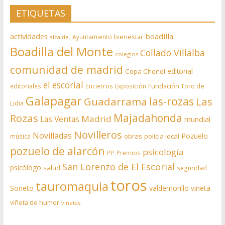
ETIQUETAS
actividades
boadilla
bienestar
Ayuntamiento
alcalde.
Boadilla del Monte
Collado Villalba
colegios
comunidad de madrid
editorial
Copa Chenel
el escorial
editoriales
Encierros
Exposición
Fundación Toro de
Galapagar
las-rozas
Guadarrama
Las
Lidia
Rozas
Majadahonda
Madrid
Las Ventas
mundial
Novilleros
Novilladas
Pozuelo
obras
policia local
música
pozuelo de alarcón
psicología
PP
Premios
San Lorenzo de El Escorial
psicólogo
salud
seguridad
toros
tauromaquia
Soneto
valdemorillo
viñeta
viñeta de humor
viñetas