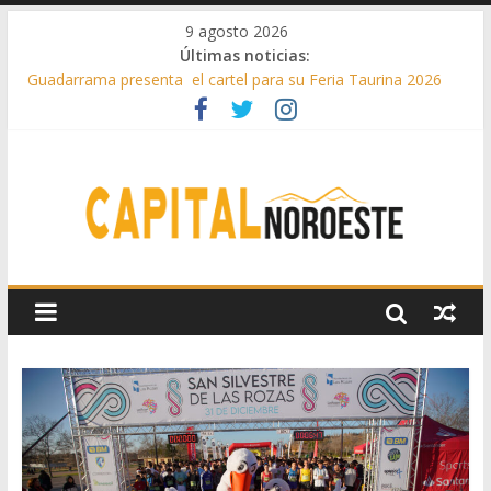
9 agosto 2026
Últimas noticias:
Guadarrama presenta el cartel para su Feria Taurina 2026
Hey Kid e Inazio en ‘La Gran Noche del Indie’ de las fiestas
patronales de Pozuelo
El Festival Escenas de Verano llega al ecuador de su VII
edición con conciertos, cine y artes escénicas
Boadilla destinó más de 11 millones de euros a ayudas y
beneficios fiscales en 2025
Alerta de consumos inusuales de agua potable gracias a la
telelectura de Canal de Isabel II