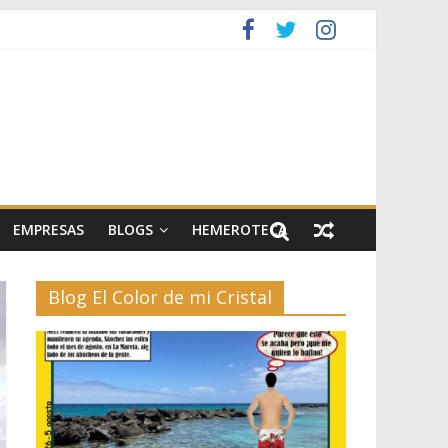
artes escénicas
el II
EMPRESAS
BLOGS
HEMEROTECA
Blog El Color de mi Cristal