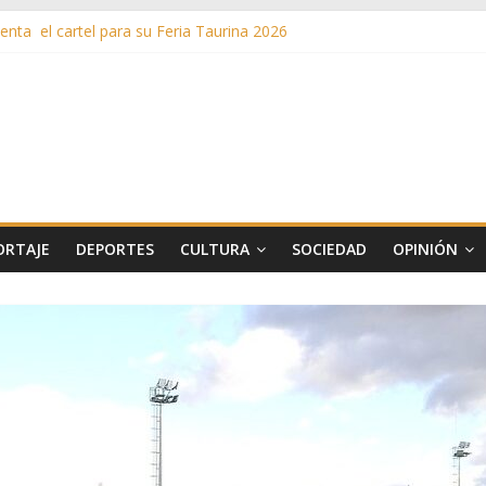
nta el cartel para su Feria Taurina 2026
en ‘La Gran Noche del Indie’ de las fiestas patronales de Pozuelo
as de Verano llega al ecuador de su VII edición con conciertos, cine y 
más de 11 millones de euros a ayudas y beneficios fiscales en 2025
s inusuales de agua potable gracias a la telelectura de Canal de Isab
ORTAJE
DEPORTES
CULTURA
SOCIEDAD
OPINIÓN