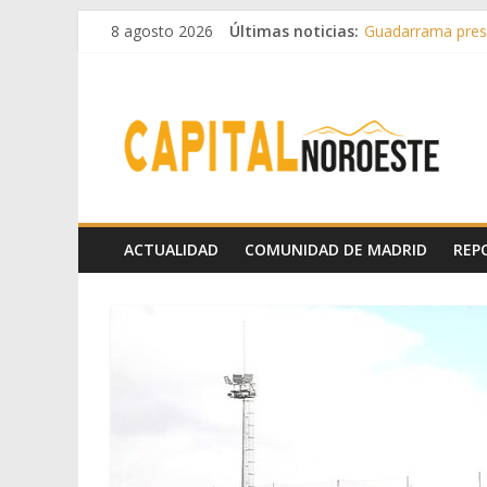
8 agosto 2026
Últimas noticias:
Guadarrama prese
Hey Kid e Inazio 
El Festival Escen
Boadilla destinó 
Alerta de consumo
ACTUALIDAD
COMUNIDAD DE MADRID
REP