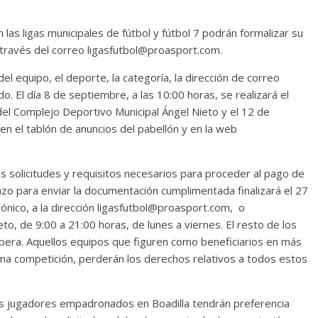
las ligas municipales de fútbol y fútbol 7 podrán formalizar su
 través del correo ligasfutbol@proasport.com.
l equipo, el deporte, la categoría, la dirección de correo
o. El día 8 de septiembre, a las 10:00 horas, se realizará el
del Complejo Deportivo Municipal Ángel Nieto y el 12 de
en el tablón de anuncios del pabellón y en la web
as solicitudes y requisitos necesarios para proceder al pago de
plazo para enviar la documentación cumplimentada finalizará el 27
nico, a la dirección ligasfutbol@proasport.com, o
to, de 9:00 a 21:00 horas, de lunes a viernes. El resto de los
spera. Aquellos equipos que figuren como beneficiarios en más
ma competición, perderán los derechos relativos a todos estos
s jugadores empadronados en Boadilla tendrán preferencia