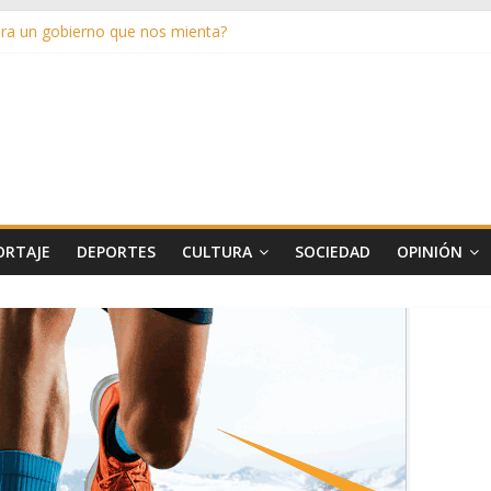
a un gobierno que nos mienta?
último verano
artido
los de entender
ORTAJE
DEPORTES
CULTURA
SOCIEDAD
OPINIÓN