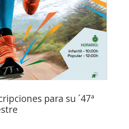
cripciones para su ´47ª
estre