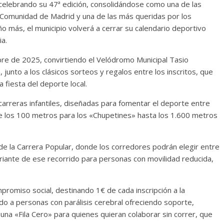
celebrando su 47ª edición, consolidándose como una de las
a Comunidad de Madrid y una de las más queridas por los
ño más, el municipio volverá a cerrar su calendario deportivo
ia.
bre de 2025, convirtiendo el Velódromo Municipal Tasio
 junto a los clásicos sorteos y regalos entre los inscritos, que
a fiesta del deporte local.
carreras infantiles, diseñadas para fomentar el deporte entre
e los 100 metros para los «Chupetines» hasta los 1.600 metros
da de la Carrera Popular, donde los corredores podrán elegir entre
riante de ese recorrido para personas con movilidad reducida,
mpromiso social, destinando 1€ de cada inscripción a la
 a personas con parálisis cerebral ofreciendo soporte,
una «Fila Cero» para quienes quieran colaborar sin correr, que