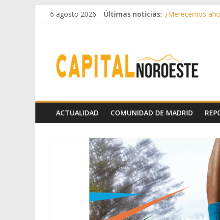
6 agosto 2026
Últimas noticias:
¿Merecemos ahor
Aprovechando el 
Infantino toma p
Conceptos sencil
Drama lírico
ACTUALIDAD
COMUNIDAD DE MADRID
REP