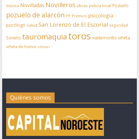
Novilleros
Novilladas
Pozuelo
obras
policia local
música
pozuelo de alarcón
psicología
PP
Premios
San Lorenzo de El Escorial
psicólogo
salud
seguridad
toros
tauromaquia
Soneto
valdemorillo
viñeta
viñeta de humor
viñetas
Quiénes somos