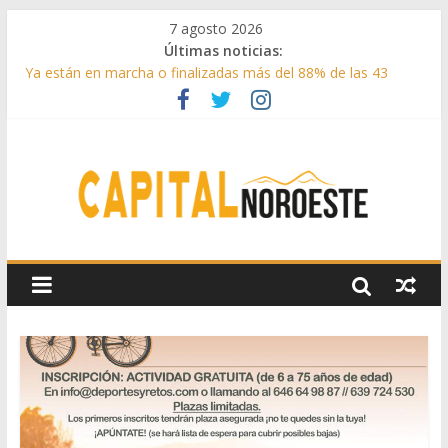
7 agosto 2026
Últimas noticias:
Ya están en marcha o finalizadas más del 88% de las 43
medidas urgentes para reconstruir la Sierra Oeste
Cerca de 33.000 asistentes en los espectáculos de la
programación cultural de Las Rozas
La Comunidad de Madrid entrega cerca de medio millón de
kilos de forraje a las ganaderías afectadas por los incendios
de la Sierra Oeste
Boadilla reforzó sus zonas verdes en 2025 con 1360 nuevos
árboles, más de 6700 arbustos y 42.000 flores
Guadarrama abre matricula 2026-2027 del Aula de
Humanidades