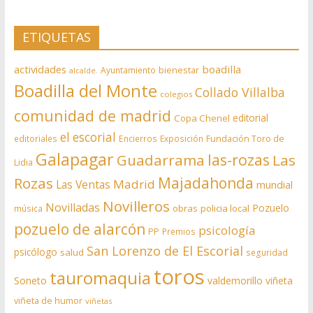
ETIQUETAS
actividades
boadilla
bienestar
Ayuntamiento
alcalde.
Boadilla del Monte
Collado Villalba
colegios
comunidad de madrid
editorial
Copa Chenel
el escorial
editoriales
Encierros
Exposición
Fundación Toro de
Galapagar
las-rozas
Guadarrama
Las
Lidia
Rozas
Majadahonda
Madrid
Las Ventas
mundial
Novilleros
Novilladas
Pozuelo
obras
policia local
música
pozuelo de alarcón
psicología
PP
Premios
San Lorenzo de El Escorial
psicólogo
salud
seguridad
toros
tauromaquia
Soneto
valdemorillo
viñeta
viñeta de humor
viñetas