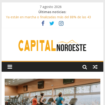
7 agosto 2026
Últimas noticias:
Ya están en marcha o finalizadas más del 88% de las 43
medidas urgentes para reconstruir la Sierra Oeste
Cerca de 33.000 asistentes en los espectáculos de la
programación cultural de Las Rozas
La Comunidad de Madrid entrega cerca de medio millón de
kilos de forraje a las ganaderías afectadas por los incendios
de la Sierra Oeste
Boadilla reforzó sus zonas verdes en 2025 con 1360 nuevos
árboles, más de 6700 arbustos y 42.000 flores
Guadarrama abre matricula 2026-2027 del Aula de
Humanidades