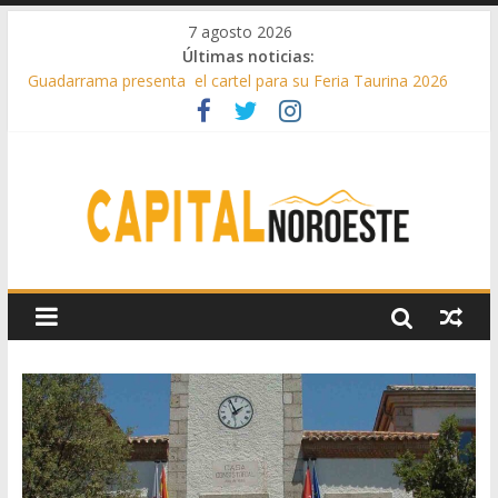
7 agosto 2026
Últimas noticias:
Guadarrama presenta el cartel para su Feria Taurina 2026
Hey Kid e Inazio en ‘La Gran Noche del Indie’ de las fiestas
patronales de Pozuelo
El Festival Escenas de Verano llega al ecuador de su VII
edición con conciertos, cine y artes escénicas
Boadilla destinó más de 11 millones de euros a ayudas y
beneficios fiscales en 2025
Alerta de consumos inusuales de agua potable gracias a la
telelectura de Canal de Isabel II