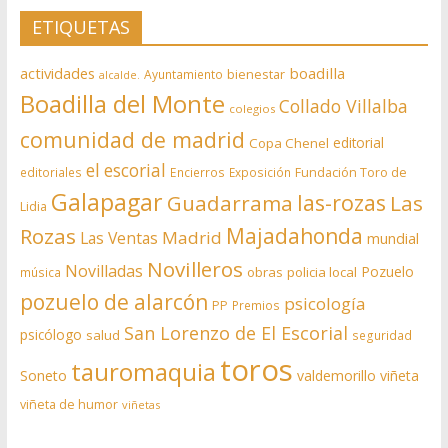
ETIQUETAS
actividades
boadilla
bienestar
Ayuntamiento
alcalde.
Boadilla del Monte
Collado Villalba
colegios
comunidad de madrid
editorial
Copa Chenel
el escorial
editoriales
Encierros
Exposición
Fundación Toro de
Galapagar
las-rozas
Guadarrama
Las
Lidia
Rozas
Majadahonda
Madrid
Las Ventas
mundial
Novilleros
Novilladas
Pozuelo
obras
policia local
música
pozuelo de alarcón
psicología
PP
Premios
San Lorenzo de El Escorial
psicólogo
salud
seguridad
toros
tauromaquia
Soneto
valdemorillo
viñeta
viñeta de humor
viñetas