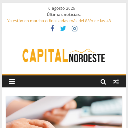
6 agosto 2026
Últimas noticias:
Ya están en marcha o finalizadas más del 88% de las 43
medidas urgentes para reconstruir la Sierra Oeste
Cerca de 33.000 asistentes en los espectáculos de la
programación cultural de Las Rozas
La Comunidad de Madrid entrega cerca de medio millón de
kilos de forraje a las ganaderías afectadas por los incendios
de la Sierra Oeste
Boadilla reforzó sus zonas verdes en 2025 con 1360 nuevos
árboles, más de 6700 arbustos y 42.000 flores
Guadarrama abre matricula 2026-2027 del Aula de
Humanidades