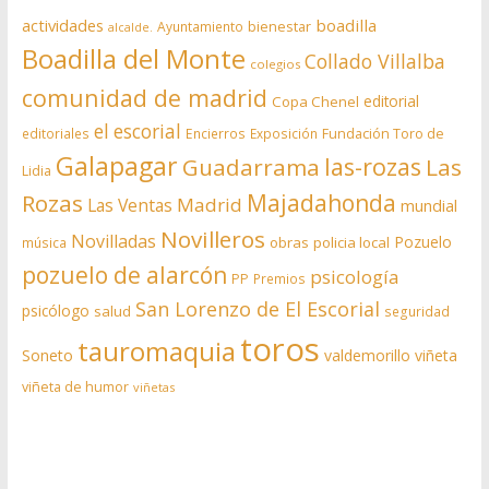
actividades
boadilla
bienestar
Ayuntamiento
alcalde.
Boadilla del Monte
Collado Villalba
colegios
comunidad de madrid
editorial
Copa Chenel
el escorial
editoriales
Encierros
Exposición
Fundación Toro de
Galapagar
las-rozas
Guadarrama
Las
Lidia
Rozas
Majadahonda
Madrid
Las Ventas
mundial
Novilleros
Novilladas
Pozuelo
obras
policia local
música
pozuelo de alarcón
psicología
PP
Premios
San Lorenzo de El Escorial
psicólogo
salud
seguridad
toros
tauromaquia
Soneto
valdemorillo
viñeta
viñeta de humor
viñetas