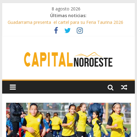
8 agosto 2026
Últimas noticias:
Guadarrama presenta el cartel para su Feria Taurina 2026
Hey Kid e Inazio en ‘La Gran Noche del Indie’ de las fiestas
patronales de Pozuelo
El Festival Escenas de Verano llega al ecuador de su VII
edición con conciertos, cine y artes escénicas
Boadilla destinó más de 11 millones de euros a ayudas y
beneficios fiscales en 2025
Alerta de consumos inusuales de agua potable gracias a la
telelectura de Canal de Isabel II