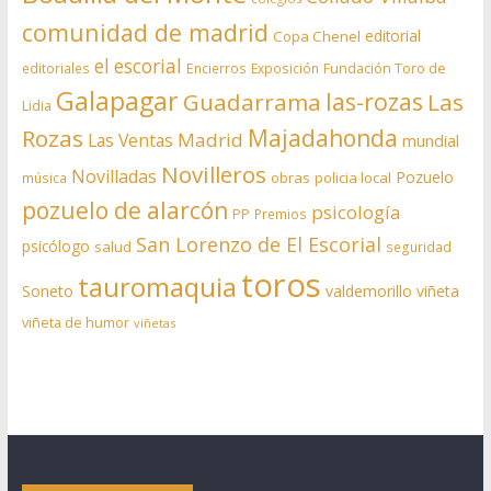
comunidad de madrid
editorial
Copa Chenel
el escorial
editoriales
Encierros
Exposición
Fundación Toro de
Galapagar
las-rozas
Guadarrama
Las
Lidia
Rozas
Majadahonda
Madrid
Las Ventas
mundial
Novilleros
Novilladas
Pozuelo
obras
policia local
música
pozuelo de alarcón
psicología
PP
Premios
San Lorenzo de El Escorial
psicólogo
salud
seguridad
toros
tauromaquia
Soneto
valdemorillo
viñeta
viñeta de humor
viñetas