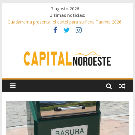
7 agosto 2026
Últimas noticias:
Guadarrama presenta el cartel para su Feria Taurina 2026
Hey Kid e Inazio en ‘La Gran Noche del Indie’ de las fiestas
patronales de Pozuelo
El Festival Escenas de Verano llega al ecuador de su VII
edición con conciertos, cine y artes escénicas
Boadilla destinó más de 11 millones de euros a ayudas y
beneficios fiscales en 2025
Alerta de consumos inusuales de agua potable gracias a la
telelectura de Canal de Isabel II