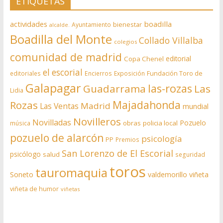
ETIQUETAS
actividades
boadilla
bienestar
Ayuntamiento
alcalde.
Boadilla del Monte
Collado Villalba
colegios
comunidad de madrid
editorial
Copa Chenel
el escorial
editoriales
Encierros
Exposición
Fundación Toro de
Galapagar
las-rozas
Guadarrama
Las
Lidia
Rozas
Majadahonda
Madrid
Las Ventas
mundial
Novilleros
Novilladas
Pozuelo
obras
policia local
música
pozuelo de alarcón
psicología
PP
Premios
San Lorenzo de El Escorial
psicólogo
salud
seguridad
toros
tauromaquia
Soneto
valdemorillo
viñeta
viñeta de humor
viñetas