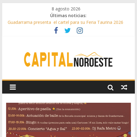
8 agosto 2026
Últimas noticias:
Guadarrama presenta el cartel para su Feria Taurina 2026
Hey Kid e Inazio en ‘La Gran Noche del Indie’ de las fiestas
patronales de Pozuelo
El Festival Escenas de Verano llega al ecuador de su VII
edición con conciertos, cine y artes escénicas
Boadilla destinó más de 11 millones de euros a ayudas y
beneficios fiscales en 2025
Alerta de consumos inusuales de agua potable gracias a la
telelectura de Canal de Isabel II