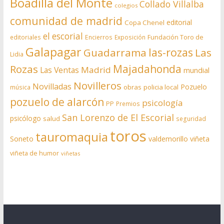
Boadilla del Monte
Collado Villalba
colegios
comunidad de madrid
editorial
Copa Chenel
el escorial
editoriales
Encierros
Exposición
Fundación Toro de
Galapagar
las-rozas
Guadarrama
Las
Lidia
Rozas
Majadahonda
Madrid
Las Ventas
mundial
Novilleros
Novilladas
Pozuelo
obras
policia local
música
pozuelo de alarcón
psicología
PP
Premios
San Lorenzo de El Escorial
psicólogo
salud
seguridad
toros
tauromaquia
Soneto
valdemorillo
viñeta
viñeta de humor
viñetas