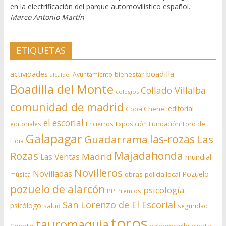
en la electrificación del parque automovilístico español.
Marco Antonio Martín
ETIQUETAS
actividades
boadilla
bienestar
Ayuntamiento
alcalde.
Boadilla del Monte
Collado Villalba
colegios
comunidad de madrid
editorial
Copa Chenel
el escorial
editoriales
Encierros
Exposición
Fundación Toro de
Galapagar
las-rozas
Guadarrama
Las
Lidia
Rozas
Majadahonda
Madrid
Las Ventas
mundial
Novilleros
Novilladas
Pozuelo
obras
policia local
música
pozuelo de alarcón
psicología
PP
Premios
San Lorenzo de El Escorial
psicólogo
salud
seguridad
toros
tauromaquia