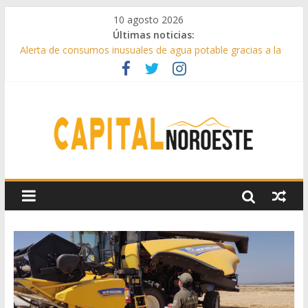
10 agosto 2026
Últimas noticias:
Alerta de consumos inusuales de agua potable gracias a la
telelectura de Canal de Isabel II
Francisco Garcinuño rescata la historia taurina de Casavieja
con una exposición de dibujos durante las fiestas patronales
Hey Kid e Inazio en ‘La Gran Noche del Indie’ de las fiestas
patronales de Pozuelo
El Festival Escenas de Verano llega al ecuador de su VII
edición con conciertos, cine y artes escénicas
Boadilla destinó más de 11 millones de euros a ayudas y
beneficios fiscales en 2025