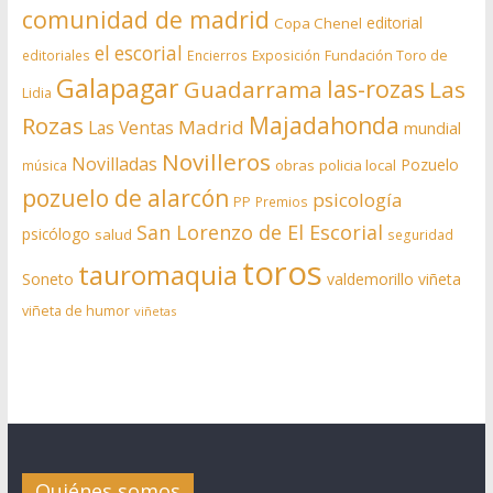
comunidad de madrid
editorial
Copa Chenel
el escorial
editoriales
Encierros
Exposición
Fundación Toro de
Galapagar
las-rozas
Guadarrama
Las
Lidia
Rozas
Majadahonda
Madrid
Las Ventas
mundial
Novilleros
Novilladas
Pozuelo
obras
policia local
música
pozuelo de alarcón
psicología
PP
Premios
San Lorenzo de El Escorial
psicólogo
salud
seguridad
toros
tauromaquia
Soneto
valdemorillo
viñeta
viñeta de humor
viñetas
Quiénes somos