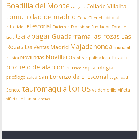
Boadilla del Monte
Collado Villalba
colegios
comunidad de madrid
editorial
Copa Chenel
el escorial
editoriales
Encierros
Exposición
Fundación Toro de
Galapagar
las-rozas
Guadarrama
Las
Lidia
Rozas
Majadahonda
Madrid
Las Ventas
mundial
Novilleros
Novilladas
Pozuelo
obras
policia local
música
pozuelo de alarcón
psicología
PP
Premios
San Lorenzo de El Escorial
psicólogo
salud
seguridad
toros
tauromaquia
Soneto
valdemorillo
viñeta
viñeta de humor
viñetas