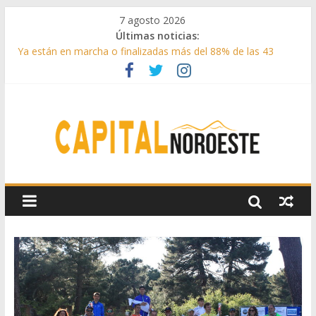
7 agosto 2026
Últimas noticias:
Ya están en marcha o finalizadas más del 88% de las 43
medidas urgentes para reconstruir la Sierra Oeste
Cerca de 33.000 asistentes en los espectáculos de la
programación cultural de Las Rozas
La Comunidad de Madrid entrega cerca de medio millón de
kilos de forraje a las ganaderías afectadas por los incendios
de la Sierra Oeste
Boadilla reforzó sus zonas verdes en 2025 con 1360 nuevos
árboles, más de 6700 arbustos y 42.000 flores
Guadarrama abre matricula 2026-2027 del Aula de
Humanidades