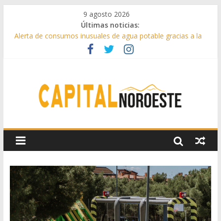
9 agosto 2026
Últimas noticias:
Alerta de consumos inusuales de agua potable gracias a la
telelectura de Canal de Isabel II
Francisco Garcinuño rescata la historia taurina de Casavieja
con una exposición de dibujos durante las fiestas patronales
Hey Kid e Inazio en ‘La Gran Noche del Indie’ de las fiestas
patronales de Pozuelo
El Festival Escenas de Verano llega al ecuador de su VII
edición con conciertos, cine y artes escénicas
Boadilla destinó más de 11 millones de euros a ayudas y
beneficios fiscales en 2025