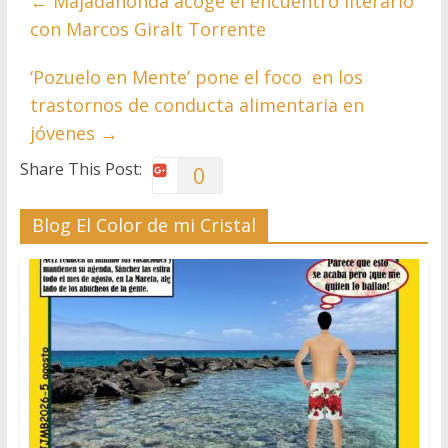
←
Majadahonda acoge el encuentro literario
con Marcos Giralt Torrente
‘Pozuelo en Mente’ pone el foco en los
trastornos de conducta alimentaria en
jóvenes
→
Share This Post:
0
Blog El Color de mi Cristal