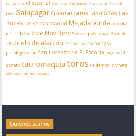
el escorial
editoriales
Encierros
Exposición
Fundación Toro de
Galapagar
las-rozas
Guadarrama
Las
Lidia
Rozas
Majadahonda
Madrid
Las Ventas
mundial
Novilleros
Novilladas
Pozuelo
obras
policia local
música
pozuelo de alarcón
psicología
PP
Premios
San Lorenzo de El Escorial
psicólogo
salud
seguridad
toros
tauromaquia
Soneto
valdemorillo
viñeta
viñeta de humor
viñetas
Quiénes somos