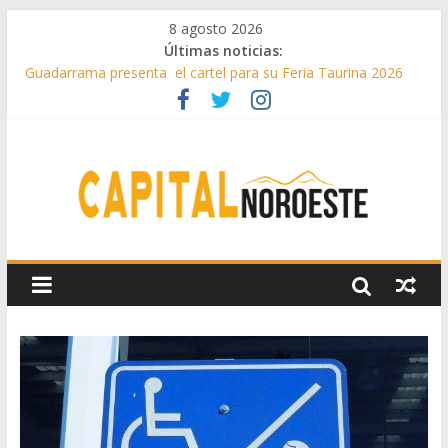
8 agosto 2026
Últimas noticias:
Guadarrama presenta el cartel para su Feria Taurina 2026
Hey Kid e Inazio en ‘La Gran Noche del Indie’ de las fiestas
patronales de Pozuelo
El Festival Escenas de Verano llega al ecuador de su VII
edición con conciertos, cine y artes escénicas
Boadilla destinó más de 11 millones de euros a ayudas y
beneficios fiscales en 2025
Alerta de consumos inusuales de agua potable gracias a la
telelectura de Canal de Isabel II