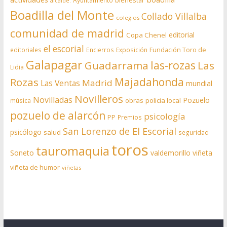
bienestar
Ayuntamiento
alcalde.
Boadilla del Monte
Collado Villalba
colegios
comunidad de madrid
editorial
Copa Chenel
el escorial
editoriales
Encierros
Exposición
Fundación Toro de
Galapagar
las-rozas
Guadarrama
Las
Lidia
Rozas
Majadahonda
Madrid
Las Ventas
mundial
Novilleros
Novilladas
Pozuelo
obras
policia local
música
pozuelo de alarcón
psicología
PP
Premios
San Lorenzo de El Escorial
psicólogo
salud
seguridad
toros
tauromaquia
Soneto
valdemorillo
viñeta
viñeta de humor
viñetas