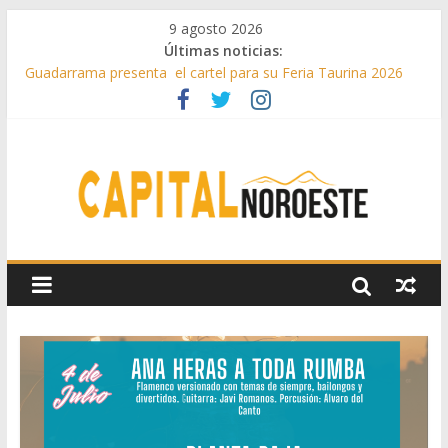
9 agosto 2026
Últimas noticias:
Guadarrama presenta el cartel para su Feria Taurina 2026
Hey Kid e Inazio en ‘La Gran Noche del Indie’ de las fiestas
patronales de Pozuelo
El Festival Escenas de Verano llega al ecuador de su VII
edición con conciertos, cine y artes escénicas
Boadilla destinó más de 11 millones de euros a ayudas y
beneficios fiscales en 2025
Alerta de consumos inusuales de agua potable gracias a la
telelectura de Canal de Isabel II