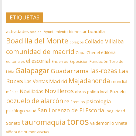
ETIQUETAS
actividades
boadilla
bienestar
Ayuntamiento
alcalde.
Boadilla del Monte
Collado Villalba
colegios
comunidad de madrid
editorial
Copa Chenel
el escorial
editoriales
Encierros
Exposición
Fundación Toro de
Galapagar
las-rozas
Guadarrama
Las
Lidia
Rozas
Majadahonda
Madrid
Las Ventas
mundial
Novilleros
Novilladas
Pozuelo
obras
policia local
música
pozuelo de alarcón
psicología
PP
Premios
San Lorenzo de El Escorial
psicólogo
salud
seguridad
toros
tauromaquia
Soneto
valdemorillo
viñeta
viñeta de humor
viñetas