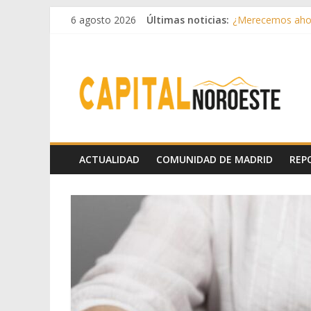
6 agosto 2026
Últimas noticias:
¿Merecemos ahor
Aprovechando el 
Infantino toma p
Conceptos sencil
Drama lírico
ACTUALIDAD
COMUNIDAD DE MADRID
REP