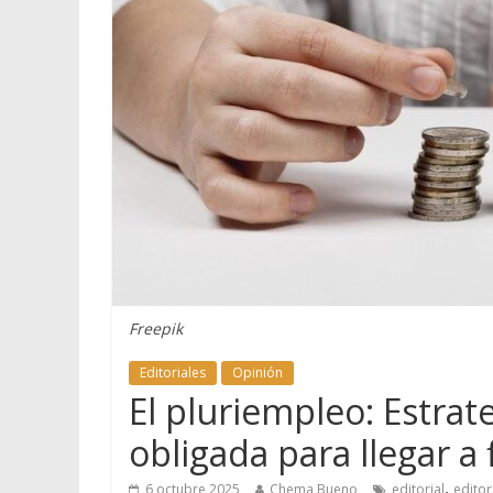
Freepik
Editoriales
Opinión
El pluriempleo: Estrat
obligada para llegar a
,
6 octubre 2025
Chema Bueno
editorial
editor