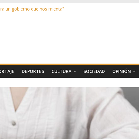
a un gobierno que nos mienta?
último verano
artido
los de entender
ORTAJE
DEPORTES
CULTURA
SOCIEDAD
OPINIÓN