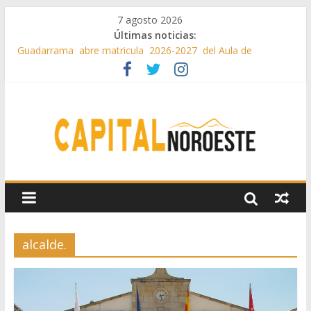
7 agosto 2026
Últimas noticias:
Guadarrama abre matricula 2026-2027 del Aula de
Humanidades
Ya están en marcha o finalizadas más del 88% de las 43
medidas urgentes para reconstruir la Sierra Oeste
Cerca de 33.000 asistentes en los espectáculos de la
programación cultural de Las Rozas
La Comunidad de Madrid entrega cerca de medio millón de
kilos de forraje a las ganaderías afectadas por los incendios
de la Sierra Oeste
Boadilla reforzó sus zonas verdes en 2025 con 1360 nuevos
árboles, más de 6700 arbustos y 42.000 flores
alcalde.