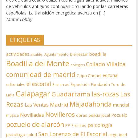
de vehículos antiguos continúan circulando por las carreteras
españolas. La transición energética avanza en […]
Motor Lobby
ETIQUETAS
actividades
boadilla
bienestar
Ayuntamiento
alcalde.
Boadilla del Monte
Collado Villalba
colegios
comunidad de madrid
editorial
Copa Chenel
el escorial
editoriales
Encierros
Exposición
Fundación Toro de
Galapagar
las-rozas
Guadarrama
Las
Lidia
Rozas
Majadahonda
Madrid
Las Ventas
mundial
Novilleros
Novilladas
Pozuelo
obras
policia local
música
pozuelo de alarcón
psicología
PP
Premios
San Lorenzo de El Escorial
psicólogo
salud
seguridad