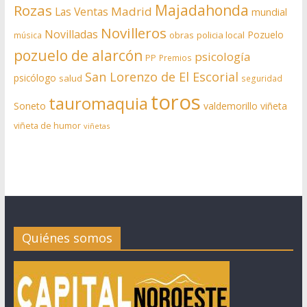
Rozas
Majadahonda
Madrid
Las Ventas
mundial
Novilleros
Novilladas
Pozuelo
obras
policia local
música
pozuelo de alarcón
psicología
PP
Premios
San Lorenzo de El Escorial
psicólogo
salud
seguridad
toros
tauromaquia
Soneto
valdemorillo
viñeta
viñeta de humor
viñetas
Quiénes somos