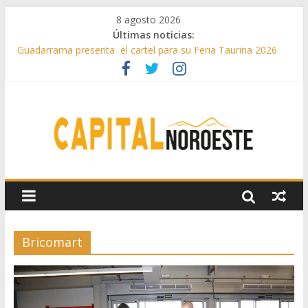
8 agosto 2026
Últimas noticias:
Guadarrama presenta el cartel para su Feria Taurina 2026
Hey Kid e Inazio en ‘La Gran Noche del Indie’ de las fiestas
patronales de Pozuelo
El Festival Escenas de Verano llega al ecuador de su VII
edición con conciertos, cine y artes escénicas
Boadilla destinó más de 11 millones de euros a ayudas y
beneficios fiscales en 2025
Alerta de consumos inusuales de agua potable gracias a la
telelectura de Canal de Isabel II
Bricomart