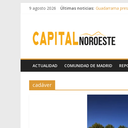
9 agosto 2026
Últimas noticias:
Guadarrama prese
Hey Kid e Inazio 
El Festival Escen
Boadilla destinó 
Alerta de consumo
ACTUALIDAD
COMUNIDAD DE MADRID
REP
cadáver