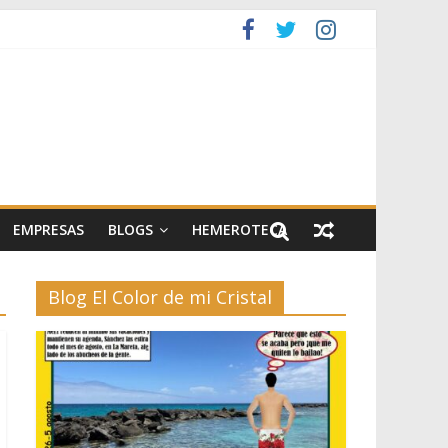
artes escénicas
el II
EMPRESAS
BLOGS
HEMEROTECA
Blog El Color de mi Cristal