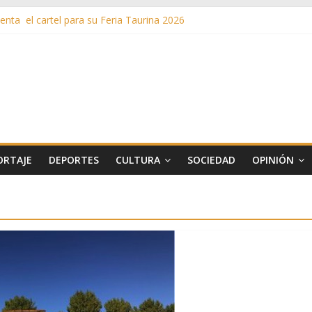
nta el cartel para su Feria Taurina 2026
en ‘La Gran Noche del Indie’ de las fiestas patronales de Pozuelo
as de Verano llega al ecuador de su VII edición con conciertos, cine y 
más de 11 millones de euros a ayudas y beneficios fiscales en 2025
s inusuales de agua potable gracias a la telelectura de Canal de Isab
ORTAJE
DEPORTES
CULTURA
SOCIEDAD
OPINIÓN