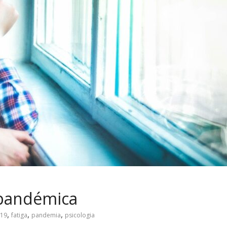
 pandémica
,
,
,
d19
fatiga
pandemia
psicologia