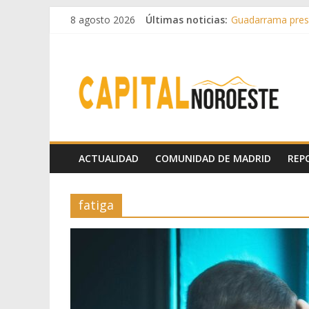
8 agosto 2026
Últimas noticias:
Guadarrama prese
Hey Kid e Inazio 
El Festival Escen
Boadilla destinó 
Alerta de consumo
ACTUALIDAD
COMUNIDAD DE MADRID
REP
fatiga