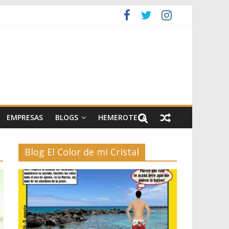
artes escénicas
el II
EMPRESAS
BLOGS
HEMEROTECA
Blog El Color de mi Cristal