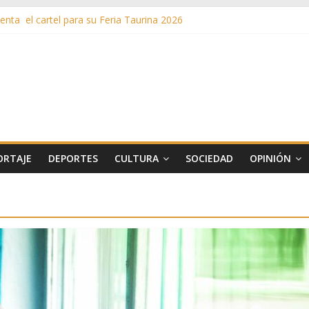
nta el cartel para su Feria Taurina 2026
en ‘La Gran Noche del Indie’ de las fiestas patronales de Pozuelo
as de Verano llega al ecuador de su VII edición con conciertos, cine y 
más de 11 millones de euros a ayudas y beneficios fiscales en 2025
s inusuales de agua potable gracias a la telelectura de Canal de Isab
ORTAJE
DEPORTES
CULTURA
SOCIEDAD
OPINIÓN