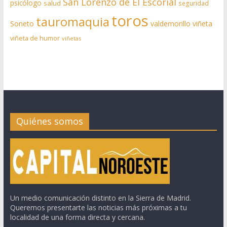
San Lorenzo de El Escorial
psicólogo
salud
seguridad
toros
tauromaquia
Soneto
valdemorillo
viñeta
viñeta de humor
viñetas
Quiénes somos
Un medio comunicación distinto en la Sierra de Madrid.
Queremos presentarte las noticias más próximas a tu
localidad de una forma directa y cercana.