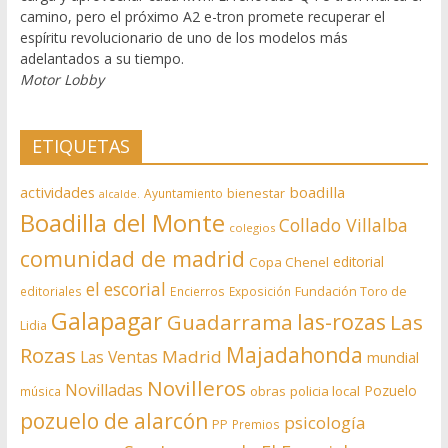
camino, pero el próximo A2 e-tron promete recuperar el
espíritu revolucionario de uno de los modelos más
adelantados a su tiempo.
Motor Lobby
ETIQUETAS
actividades
boadilla
bienestar
Ayuntamiento
alcalde.
Boadilla del Monte
Collado Villalba
colegios
comunidad de madrid
editorial
Copa Chenel
el escorial
editoriales
Encierros
Exposición
Fundación Toro de
Galapagar
las-rozas
Guadarrama
Las
Lidia
Rozas
Majadahonda
Madrid
Las Ventas
mundial
Novilleros
Novilladas
Pozuelo
obras
policia local
música
pozuelo de alarcón
psicología
PP
Premios