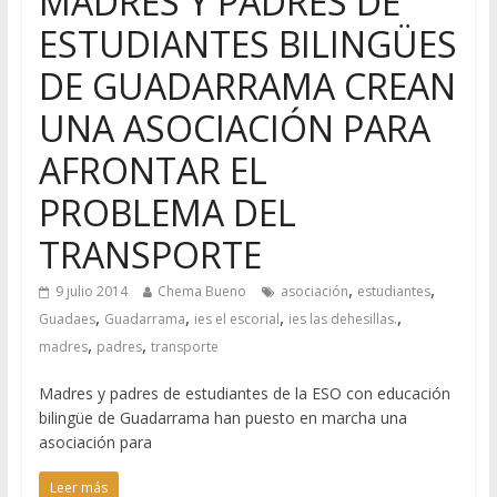
MADRES Y PADRES DE
ESTUDIANTES BILINGÜES
DE GUADARRAMA CREAN
UNA ASOCIACIÓN PARA
AFRONTAR EL
PROBLEMA DEL
TRANSPORTE
,
,
9 julio 2014
Chema Bueno
asociación
estudiantes
,
,
,
,
Guadaes
Guadarrama
ies el escorial
ies las dehesillas.
,
,
madres
padres
transporte
Madres y padres de estudiantes de la ESO con educación
bilingüe de Guadarrama han puesto en marcha una
asociación para
Leer más