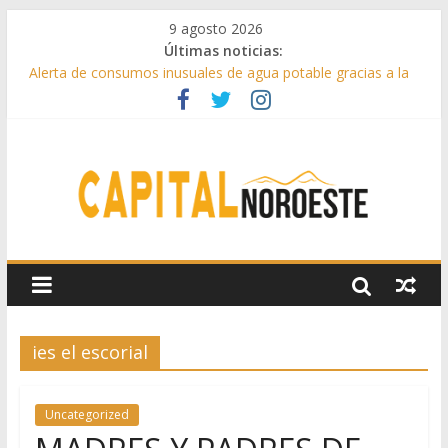
9 agosto 2026
Últimas noticias:
Alerta de consumos inusuales de agua potable gracias a la
telelectura de Canal de Isabel II
Francisco Garcinuño rescata la historia taurina de Casavieja
con una exposición de dibujos durante las fiestas patronales
Hey Kid e Inazio en ‘La Gran Noche del Indie’ de las fiestas
patronales de Pozuelo
El Festival Escenas de Verano llega al ecuador de su VII
edición con conciertos, cine y artes escénicas
Boadilla destinó más de 11 millones de euros a ayudas y
beneficios fiscales en 2025
ies el escorial
Uncategorized