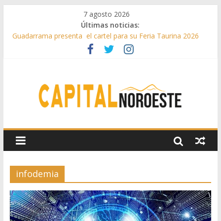
7 agosto 2026
Últimas noticias:
Guadarrama presenta el cartel para su Feria Taurina 2026
Hey Kid e Inazio en ‘La Gran Noche del Indie’ de las fiestas
patronales de Pozuelo
El Festival Escenas de Verano llega al ecuador de su VII
edición con conciertos, cine y artes escénicas
Boadilla destinó más de 11 millones de euros a ayudas y
beneficios fiscales en 2025
Alerta de consumos inusuales de agua potable gracias a la
telelectura de Canal de Isabel II
infodemia