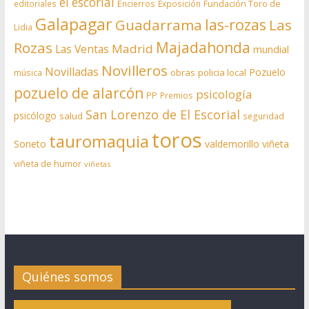
el escorial
editoriales
Encierros
Exposición
Fundación Toro de
Galapagar
las-rozas
Guadarrama
Las
Lidia
Rozas
Majadahonda
Madrid
Las Ventas
mundial
Novilleros
Novilladas
Pozuelo
obras
policia local
música
pozuelo de alarcón
psicología
PP
Premios
San Lorenzo de El Escorial
psicólogo
salud
seguridad
toros
tauromaquia
Soneto
valdemorillo
viñeta
viñeta de humor
viñetas
Quiénes somos