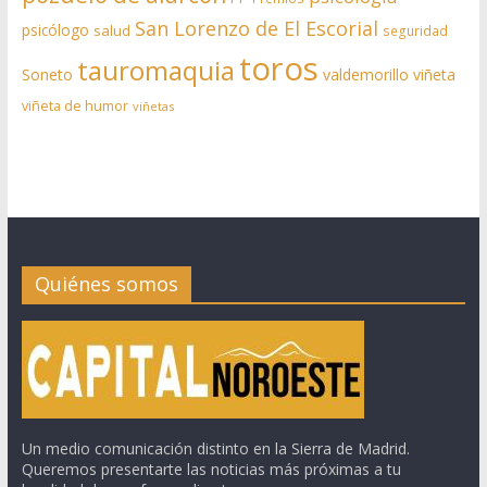
San Lorenzo de El Escorial
psicólogo
salud
seguridad
toros
tauromaquia
Soneto
valdemorillo
viñeta
viñeta de humor
viñetas
Quiénes somos
Un medio comunicación distinto en la Sierra de Madrid.
Queremos presentarte las noticias más próximas a tu