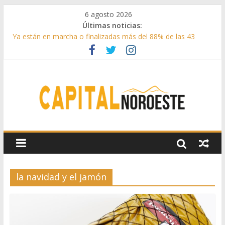
6 agosto 2026
Últimas noticias:
Ya están en marcha o finalizadas más del 88% de las 43
medidas urgentes para reconstruir la Sierra Oeste
Cerca de 33.000 asistentes en los espectáculos de la
programación cultural de Las Rozas
La Comunidad de Madrid entrega cerca de medio millón de
kilos de forraje a las ganaderías afectadas por los incendios
de la Sierra Oeste
Boadilla reforzó sus zonas verdes en 2025 con 1360 nuevos
árboles, más de 6700 arbustos y 42.000 flores
Guadarrama abre matricula 2026-2027 del Aula de
Humanidades
la navidad y el jamón