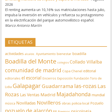
2026
El renting aumenta un 10,16% sus matriculaciones hasta julio,
impulsa la inversión en vehículos y refuerza su protagonismo
en la electrificación del parque automovilístico español.
Marco Antonio Martín
ETIQUETAS
actividades
boadilla
bienestar
Ayuntamiento
alcalde.
Boadilla del Monte
Collado Villalba
colegios
comunidad de madrid
editorial
Copa Chenel
el escorial
editoriales
Encierros
Exposición
Fundación Toro de
Galapagar
las-rozas
Guadarrama
Las
Lidia
Rozas
Majadahonda
Madrid
Las Ventas
mundial
Novilleros
Novilladas
Pozuelo
obras
policia local
música
pozuelo de alarcón
psicología
PP
Premios